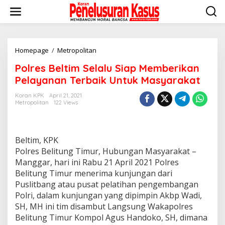
Lewati
ke
konten
Polres
Homepage
/
Metropolitan
Beltim
Polres Beltim Selalu Siap Memberikan
Selalu
Siap
Pelayanan Terbaik Untuk Masyarakat
Memberikan
Pelayanan
Koran KPK
April 21, 2021
Metropolitan
122 Views
Terbaik
Untuk
Masyarakat
Beltim, KPK
Polres Belitung Timur, Hubungan Masyarakat –
Manggar, hari ini Rabu 21 April 2021 Polres
Belitung Timur menerima kunjungan dari
Puslitbang atau pusat pelatihan pengembangan
Polri, dalam kunjungan yang dipimpin Akbp Wadi,
SH, MH ini tim disambut Langsung Wakapolres
Belitung Timur Kompol Agus Handoko, SH, dimana