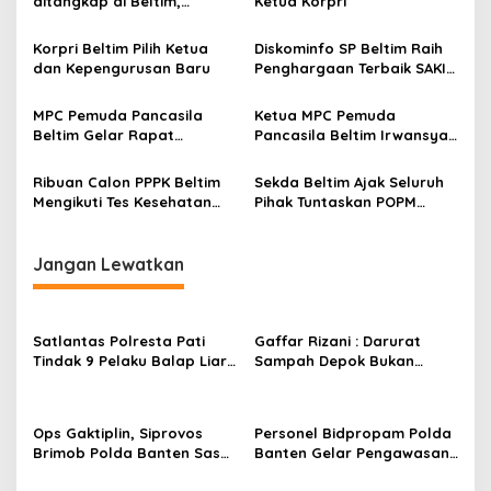
ditangkap di Beltim,
Ketua Korpri
Tamparan keras bagi
Beltim
Korpri Beltim Pilih Ketua
Diskominfo SP Beltim Raih
dan Kepengurusan Baru
Penghargaan Terbaik SAKIP
Perangkat Daerah
MPC Pemuda Pancasila
Ketua MPC Pemuda
Beltim Gelar Rapat
Pancasila Beltim Irwansyah
Terbatas Bahas
Serukan Dukungan Kepada
Pemberdayaan Anggota di
TNI Polri Dan Serukan
Ribuan Calon PPPK Beltim
Sekda Beltim Ajak Seluruh
Bidang UMKM
Perdamaian antar Ormas
Mengikuti Tes Kesehatan
Pihak Tuntaskan POPM
Jasmani dan Rohani.
Filiariasis
Jangan Lewatkan
Satlantas Polresta Pati
Gaffar Rizani : Darurat
Tindak 9 Pelaku Balap Liar
Sampah Depok Bukan
dan 21 Knalpot Brong
Sekedar Wacana
Ops Gaktiplin, Siprovos
Personel Bidpropam Polda
Brimob Polda Banten Sasar
Banten Gelar Pengawasan
Tempat Hiburan Malam
Personel PAM Nataru