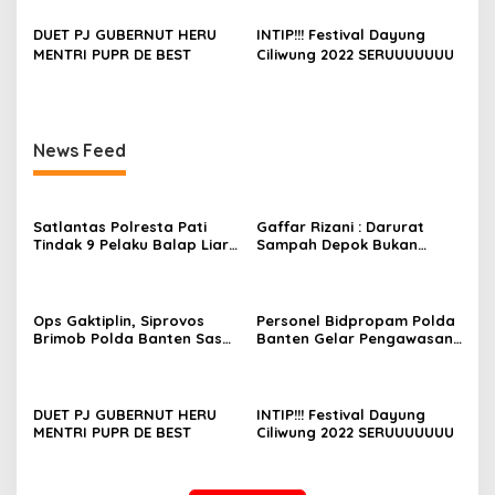
DUET PJ GUBERNUT HERU
INTIP!!! Festival Dayung
MENTRI PUPR DE BEST
Ciliwung 2022 SERUUUUUUU
News Feed
Satlantas Polresta Pati
Gaffar Rizani : Darurat
Tindak 9 Pelaku Balap Liar
Sampah Depok Bukan
dan 21 Knalpot Brong
Sekedar Wacana
Ops Gaktiplin, Siprovos
Personel Bidpropam Polda
Brimob Polda Banten Sasar
Banten Gelar Pengawasan
Tempat Hiburan Malam
Personel PAM Nataru
DUET PJ GUBERNUT HERU
INTIP!!! Festival Dayung
MENTRI PUPR DE BEST
Ciliwung 2022 SERUUUUUUU