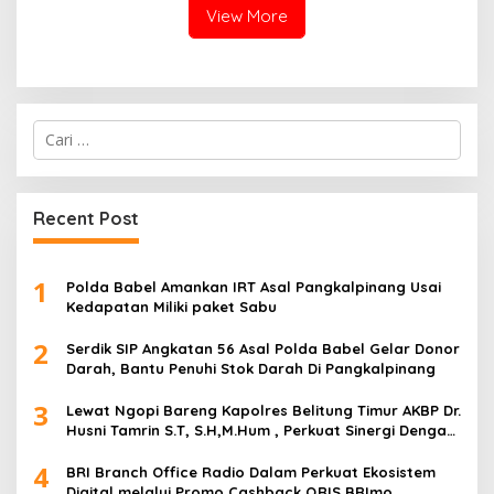
View More
Cari
untuk:
Recent Post
1
Polda Babel Amankan IRT Asal Pangkalpinang Usai
Kedapatan Miliki paket Sabu
2
Serdik SIP Angkatan 56 Asal Polda Babel Gelar Donor
Darah, Bantu Penuhi Stok Darah Di Pangkalpinang
3
Lewat Ngopi Bareng Kapolres Belitung Timur AKBP Dr.
Husni Tamrin S.T, S.H,M.Hum , Perkuat Sinergi Dengan
Awak Media
4
BRI Branch Office Radio Dalam Perkuat Ekosistem
Digital melalui Promo Cashback QRIS BRImo