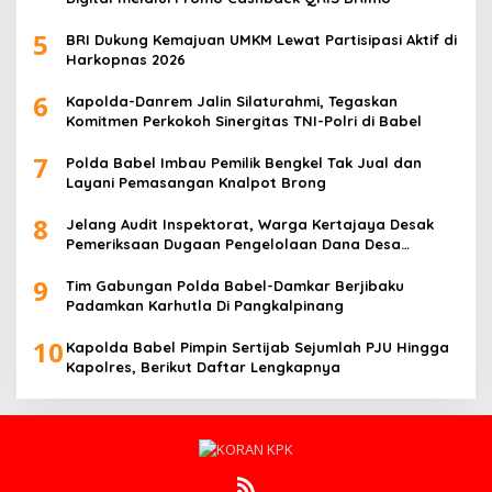
5
BRI Dukung Kemajuan UMKM Lewat Partisipasi Aktif di
Harkopnas 2026
6
Kapolda-Danrem Jalin Silaturahmi, Tegaskan
Komitmen Perkokoh Sinergitas TNI-Polri di Babel
7
Polda Babel Imbau Pemilik Bengkel Tak Jual dan
Layani Pemasangan Knalpot Brong
8
Jelang Audit Inspektorat, Warga Kertajaya Desak
Pemeriksaan Dugaan Pengelolaan Dana Desa
Dilakukan Transparan
9
Tim Gabungan Polda Babel-Damkar Berjibaku
Padamkan Karhutla Di Pangkalpinang
10
Kapolda Babel Pimpin Sertijab Sejumlah PJU Hingga
Kapolres, Berikut Daftar Lengkapnya