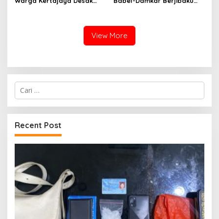
Warga Kertajaya Desak
Babel-Damkar Berjibaku
Pemeriksaan Dugaan
Padamkan Karhutla Di
Pengelolaan Dana Desa
Pangkalpinang
Dilakukan Transparan
View More
Cari
untuk:
Recent Post