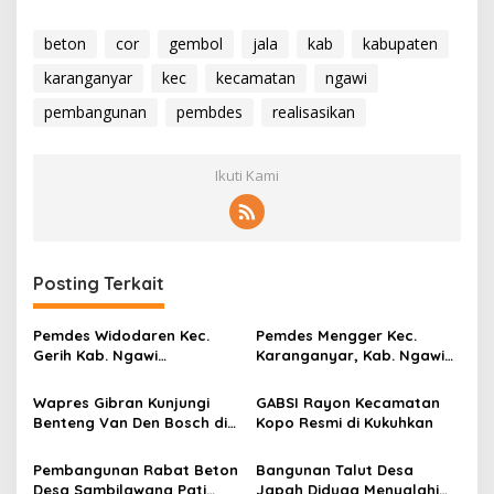
beton
cor
gembol
jala
kab
kabupaten
karanganyar
kec
kecamatan
ngawi
pembangunan
pembdes
realisasikan
Ikuti Kami
Posting Terkait
Pemdes Widodaren Kec.
Pemdes Mengger Kec.
Gerih Kab. Ngawi
Karanganyar, Kab. Ngawi
Realisasikan Pembangunan
Kembali Realisasikan
Rabat Jalan Poros
Pembangunan Talud
Wapres Gibran Kunjungi
GABSI Rayon Kecamatan
Penahan Tanah (TPT)
Benteng Van Den Bosch di
Kopo Resmi di Kukuhkan
Ngawi
Pembangunan Rabat Beton
Bangunan Talut Desa
Desa Sambilawang Pati
Japah Diduga Menyalahi