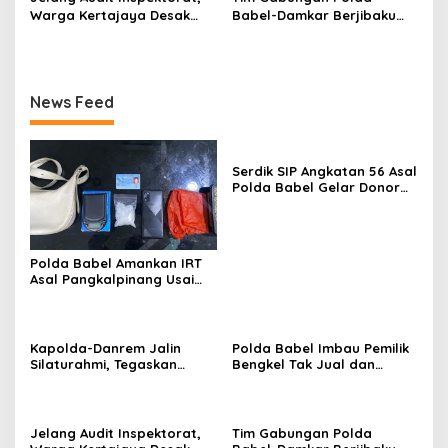
Warga Kertajaya Desak
Babel-Damkar Berjibaku
Pemeriksaan Dugaan
Padamkan Karhutla Di
Pengelolaan Dana Desa
Pangkalpinang
Dilakukan Transparan
News Feed
Serdik SIP Angkatan 56 Asal
Polda Babel Gelar Donor
Darah, Bantu Penuhi Stok
Darah Di Pangkalpinang
Polda Babel Amankan IRT
Asal Pangkalpinang Usai
Kedapatan Miliki paket
Sabu
Kapolda-Danrem Jalin
Polda Babel Imbau Pemilik
Silaturahmi, Tegaskan
Bengkel Tak Jual dan
Komitmen Perkokoh
Layani Pemasangan
Sinergitas TNI-Polri di
Knalpot Brong
Babel
Jelang Audit Inspektorat,
Tim Gabungan Polda