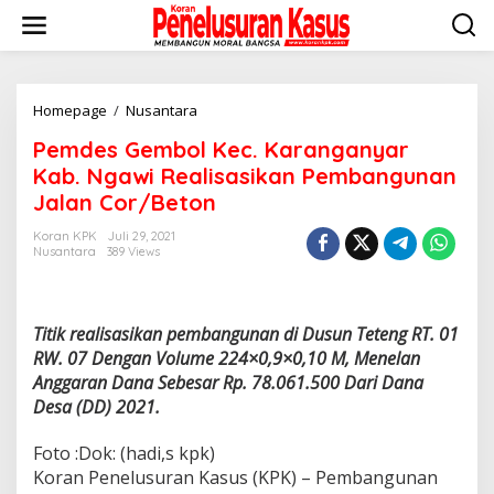
Lewati
ke
konten
Pemdes
Homepage
/
Nusantara
Gembol
Pemdes Gembol Kec. Karanganyar
Kec.
Karanganyar
Kab. Ngawi Realisasikan Pembangunan
Kab.
Jalan Cor/Beton
Ngawi
Realisasikan
Koran KPK
Juli 29, 2021
Pembangunan
Nusantara
389 Views
Jalan
Cor/Beton
Titik realisasikan pembangunan di Dusun Teteng RT. 01
RW. 07 Dengan Volume 224×0,9×0,10 M, Menelan
Anggaran Dana Sebesar Rp. 78.061.500 Dari Dana
Desa (DD) 2021.
Foto :Dok: (hadi,s kpk)
Koran Penelusuran Kasus (KPK) – Pembangunan