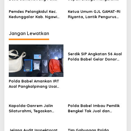
Jawa Tengah Diduga Pakai
Aturan Dalam Pelaksanaan
Anggaran Silum
Pembangunan Memakai
Pemdes Pelangkidul Kec.
Ketua Umum GJL GAMAT-RI
Dana Siluman
Kedunggalar Kab. Ngawi
Riyanta, Lantik Pengurus
Salurkan BLT 15 KPM Dari
GJL 16 Kecamatan se-kota
Dana Desa Tahun 2024
Semarang
Jangan Lewatkan
Serdik SIP Angkatan 56 Asal
Polda Babel Gelar Donor
Darah, Bantu Penuhi Stok
Darah Di Pangkalpinang
Polda Babel Amankan IRT
Asal Pangkalpinang Usai
Kedapatan Miliki paket
Sabu
Kapolda-Danrem Jalin
Polda Babel Imbau Pemilik
Silaturahmi, Tegaskan
Bengkel Tak Jual dan
Komitmen Perkokoh
Layani Pemasangan
Sinergitas TNI-Polri di
Knalpot Brong
Babel
Jelang Audit Inspektorat,
Tim Gabungan Polda