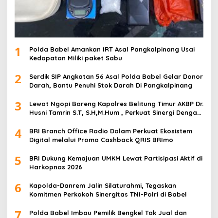
1
Polda Babel Amankan IRT Asal Pangkalpinang Usai
Kedapatan Miliki paket Sabu
2
Serdik SIP Angkatan 56 Asal Polda Babel Gelar Donor
Darah, Bantu Penuhi Stok Darah Di Pangkalpinang
3
Lewat Ngopi Bareng Kapolres Belitung Timur AKBP Dr.
Husni Tamrin S.T, S.H,M.Hum , Perkuat Sinergi Dengan
Awak Media
4
BRI Branch Office Radio Dalam Perkuat Ekosistem
Digital melalui Promo Cashback QRIS BRImo
5
BRI Dukung Kemajuan UMKM Lewat Partisipasi Aktif di
Harkopnas 2026
6
Kapolda-Danrem Jalin Silaturahmi, Tegaskan
Komitmen Perkokoh Sinergitas TNI-Polri di Babel
7
Polda Babel Imbau Pemilik Bengkel Tak Jual dan