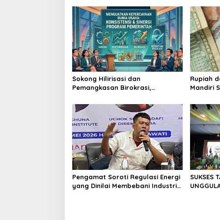
Sokong Hilirisasi dan
Rupiah d
Pemangkasan Birokrasi,
Mandiri 
Perbanas: Perekonomian
Investor
Domestik Akan Lebih Bernilai
Pengamat Soroti Regulasi Energi
SUKSES 
yang Dinilai Membebani Industri
UNGGULAN
Tambang
II/SRIWI
NASIONAL