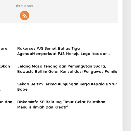
Ikuti Kami
Baru
Rakorsus PJS Sumut Bahas Tiga
AgendaMemperkuat PJS Menuju Legalitas dan
Kompetensi Wartawan
kukan
Jelang Masa Tenang dan Pemungutan Suara,
Bawaslu Beltim Gelar Konsolidasi Pengawas Pemilu
Sekda Beltim Terima Kunjungan Kerja Kepala BNNP
Babel
an dan
Diskominfo SP Belitung Timur Gelar Pelatihan
Menulis Ilmiah Dan Kreatif