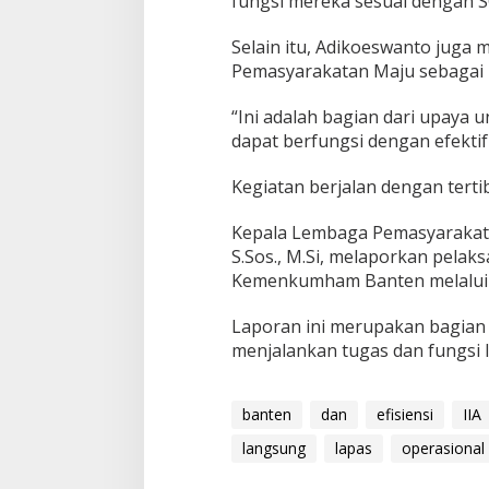
fungsi mereka sesuai dengan S
Selain itu, Adikoeswanto juga
Pemasyarakatan Maju sebagai 
“Ini adalah bagian dari upay
dapat berfungsi dengan efektif 
Kegiatan berjalan dengan tertib
Kepala Lembaga Pemasyarakatan
S.Sos., M.Si, melaporkan pela
Kemenkumham Banten melalui K
Laporan ini merupakan bagian 
menjalankan tugas dan fungsi
banten
dan
efisiensi
IIA
langsung
lapas
operasional