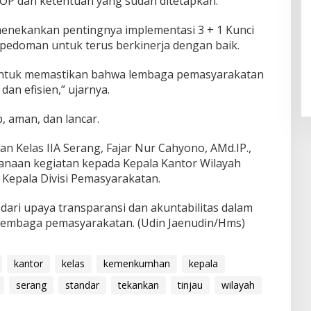
OP dan ketentuan yang sudah ditetapkan.
 menekankan pentingnya implementasi 3 + 1 Kunci
pedoman untuk terus berkinerja dengan baik.
a untuk memastikan bahwa lembaga pemasyarakatan
dan efisien,” ujarnya.
, aman, dan lancar.
 Kelas IIA Serang, Fajar Nur Cahyono, AMd.IP.,
ksanaan kegiatan kepada Kepala Kantor Wilayah
epala Divisi Pemasyarakatan.
dari upaya transparansi dan akuntabilitas dalam
 lembaga pemasyarakatan. (Udin Jaenudin/Hms)
kantor
kelas
kemenkumhan
kepala
serang
standar
tekankan
tinjau
wilayah