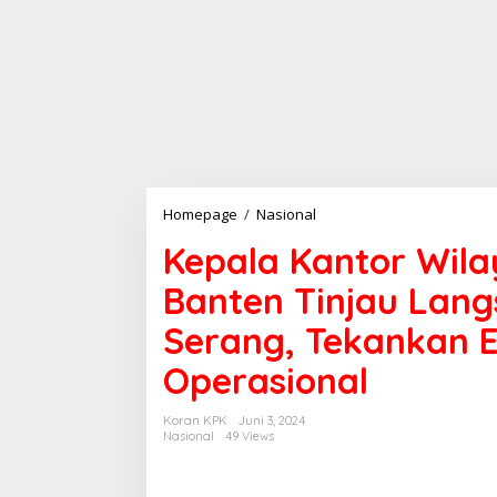
Kepala
Homepage
/
Nasional
Kantor
Kepala Kantor Wi
Wilayah
Kemenkumham
Banten Tinjau Lang
Banten
Tinjau
Serang, Tekankan E
Langsung
Lapas
Operasional
Kelas
IIA
Serang,
Koran KPK
Juni 3, 2024
Tekankan
Nasional
49 Views
Efisiensi
dan
Standar