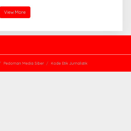
 “PERSIT BISA 2” 2026
Pengawasan Desa
View More
Pedoman Media Siber
Kode Etik Jurnalistik