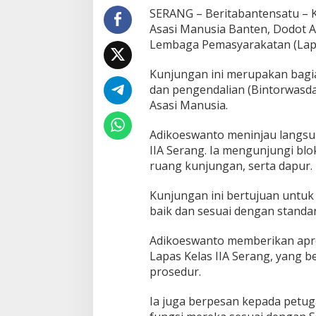
Operasional
SERANG – Beritabantensatu – 
Asasi Manusia Banten, Dodot 
Lembaga Pemasyarakatan (Lapas)
Kunjungan ini merupakan bagi
dan pengendalian (Bintorwasd
Asasi Manusia.
Adikoeswanto meninjau langsu
IIA Serang. Ia mengunjungi blok
ruang kunjungan, serta dapur.
Kunjungan ini bertujuan untuk
baik dan sesuai dengan standar
Adikoeswanto memberikan apres
Lapas Kelas IIA Serang, yang b
prosedur.
Ia juga berpesan kepada petu