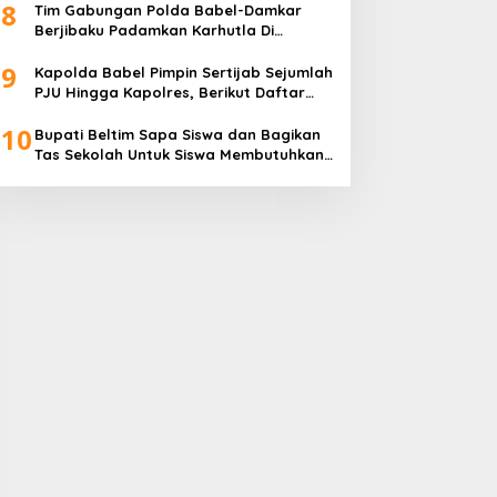
8
Transparan
Tim Gabungan Polda Babel-Damkar
Berjibaku Padamkan Karhutla Di
Pangkalpinang
9
Kapolda Babel Pimpin Sertijab Sejumlah
PJU Hingga Kapolres, Berikut Daftar
Lengkapnya
10
Bupati Beltim Sapa Siswa dan Bagikan
Tas Sekolah Untuk Siswa Membutuhkan,
Di Hari Pertama Sekolah