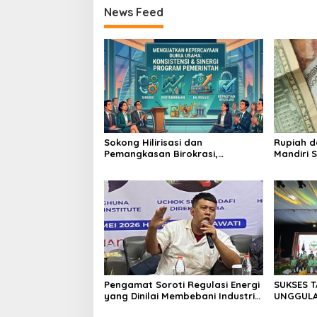
News Feed
Sokong Hilirisasi dan
Rupiah d
Pemangkasan Birokrasi,
Mandiri 
Perbanas: Perekonomian
Investor
Domestik Akan Lebih Bernilai
Pengamat Soroti Regulasi Energi
SUKSES 
yang Dinilai Membebani Industri
UNGGULAN
Tambang
II/SRIWI