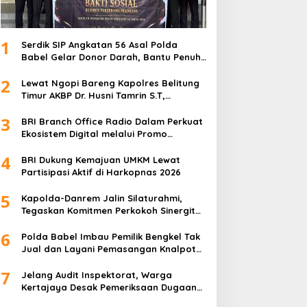
1
Serdik SIP Angkatan 56 Asal Polda
Babel Gelar Donor Darah, Bantu Penuhi
Stok Darah Di Pangkalpinang
2
Lewat Ngopi Bareng Kapolres Belitung
Timur AKBP Dr. Husni Tamrin S.T,
S.H,M.Hum , Perkuat Sinergi Dengan
3
Awak Media
BRI Branch Office Radio Dalam Perkuat
Ekosistem Digital melalui Promo
Cashback QRIS BRImo
4
BRI Dukung Kemajuan UMKM Lewat
Partisipasi Aktif di Harkopnas 2026
5
Kapolda-Danrem Jalin Silaturahmi,
Tegaskan Komitmen Perkokoh Sinergitas
TNI-Polri di Babel
6
Polda Babel Imbau Pemilik Bengkel Tak
Jual dan Layani Pemasangan Knalpot
Brong
7
Jelang Audit Inspektorat, Warga
Kertajaya Desak Pemeriksaan Dugaan
Pengelolaan Dana Desa Dilakukan