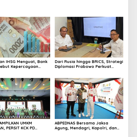
an IHSG Menguat, Bank
Dari Rusia hingga BRICS, Strategi
Sebut Kepercayaan
Diplomasi Prabowo Perkuat
 Kian Membaik
Pasokan Energi Nasional
TAMPILKAN UMKM
ABPEDNAS Bersama Jaksa
, PERSIT KCK PD
Agung, Mendagri, Kapolri, dan
JAYA DOMINASI PAMERAN
Mendes Perkuat Fungsi