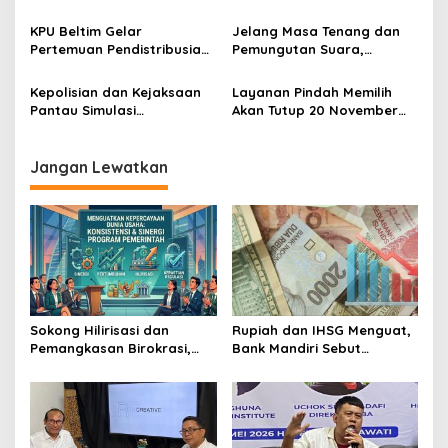
Informasi Masyarakat
Pjs Bupati Beltim
KPU Beltim Gelar
Jelang Masa Tenang dan
Pertemuan Pendistribusian
Pemungutan Suara,
Logistik Pilkada 2024
Bawaslu Beltim Gelar
Konsolidasi Pengawas
Kepolisian dan Kejaksaan
Layanan Pindah Memilih
Pemilu
Pantau Simulasi
Akan Tutup 20 November
Pemungutan dan
2024
Penghitungan Surat Suara
Pilkada 2024 di Beltim
Jangan Lewatkan
Sokong Hilirisasi dan
Rupiah dan IHSG Menguat,
Pemangkasan Birokrasi,
Bank Mandiri Sebut
Perbanas: Perekonomian
Kepercayaan Investor Kian
Domestik Akan Lebih
Membaik
Bernilai