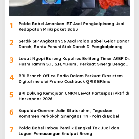
1
Polda Babel Amankan IRT Asal Pangkalpinang Usai
Kedapatan Miliki paket Sabu
2
Serdik SIP Angkatan 56 Asal Polda Babel Gelar Donor
Darah, Bantu Penuhi Stok Darah Di Pangkalpinang
3
Lewat Ngopi Bareng Kapolres Belitung Timur AKBP Dr.
Husni Tamrin S.T, S.H,M.Hum , Perkuat Sinergi Dengan
Awak Media
4
BRI Branch Office Radio Dalam Perkuat Ekosistem
Digital melalui Promo Cashback QRIS BRImo
5
BRI Dukung Kemajuan UMKM Lewat Partisipasi Aktif di
Harkopnas 2026
6
Kapolda-Danrem Jalin Silaturahmi, Tegaskan
Komitmen Perkokoh Sinergitas TNI-Polri di Babel
7
Polda Babel Imbau Pemilik Bengkel Tak Jual dan
Layani Pemasangan Knalpot Brong