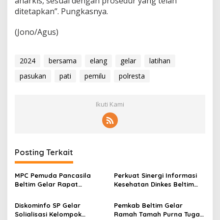
anarkis, sesuai dengan prosedur yang telah
ditetapkan”. Pungkasnya.
(Jono/Agus)
2024
bersama
elang
gelar
latihan
pasukan
pati
pemilu
polresta
Ikuti Kami
Posting Terkait
MPC Pemuda Pancasila
Perkuat Sinergi Informasi
Beltim Gelar Rapat
Kesehatan Dinkes Beltim
Terbatas Bahas
Gelar Ngopi Santai
Pemberdayaan Anggota di
Bersama Jurnalis
Diskominfo SP Gelar
Pemkab Beltim Gelar
Bidang UMKM
Solialisasi Kelompok
Ramah Tamah Purna Tugas