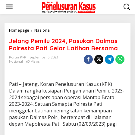
Lewati
ke
konten
Jelang
Homepage
/
Nasional
Pemilu
Jelang Pemilu 2024, Pasukan Dalmas
2024,
Pasukan
Polresta Pati Gelar Latihan Bersama
Dalmas
Polresta
Koran KPK
September 3, 2023
Nasional
65 Views
Pati
Gelar
Latihan
Bersama
Pati – Jateng, Koran Penelusuran Kasus (KPK)
Dalam rangka kesiapan Pengamanan Pemilu 2023-
2024 sebagai persiapan operasi Mantap Brata
2023-2024, Satuan Samapta Polresta Pati
menggelar Latihan peningkatan kemampuan
pasukan Dalmas Polri, bertempat di Halaman
depan Mapolresta Pati. Sabtu (02/09/2023) pagi