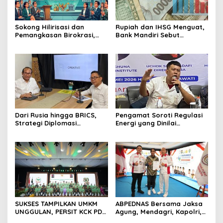
Sokong Hilirisasi dan
Rupiah dan IHSG Menguat,
Pemangkasan Birokrasi,
Bank Mandiri Sebut
Perbanas: Perekonomian
Kepercayaan Investor Kian
Domestik Akan Lebih
Membaik
Bernilai
Dari Rusia hingga BRICS,
Pengamat Soroti Regulasi
Strategi Diplomasi
Energi yang Dinilai
Prabowo Perkuat Pasokan
Membebani Industri
Energi Nasional
Tambang
SUKSES TAMPILKAN UMKM
ABPEDNAS Bersama Jaksa
UNGGULAN, PERSIT KCK PD
Agung, Mendagri, Kapolri,
II/SRIWIJAYA DOMINASI
dan Mendes Perkuat Fungsi