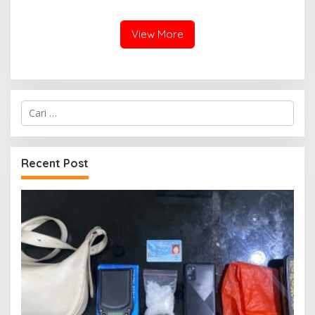
PAMERAN NASIONAL “PERSIT
Pengawasan Desa
BISA 2” 2026
View More
Cari
untuk:
Recent Post