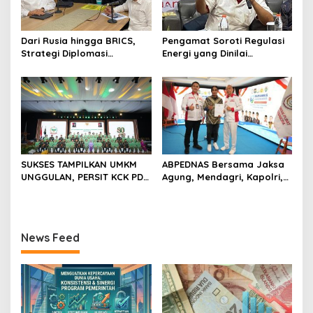
Dari Rusia hingga BRICS,
Pengamat Soroti Regulasi
Strategi Diplomasi
Energi yang Dinilai
Prabowo Perkuat Pasokan
Membebani Industri
Energi Nasional
Tambang
SUKSES TAMPILKAN UMKM
ABPEDNAS Bersama Jaksa
UNGGULAN, PERSIT KCK PD
Agung, Mendagri, Kapolri,
II/SRIWIJAYA DOMINASI
dan Mendes Perkuat Fungsi
PAMERAN NASIONAL “PERSIT
Pengawasan Desa
BISA 2” 2026
News Feed