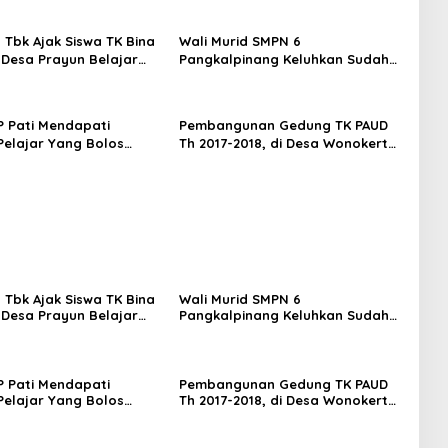
 Tbk Ajak Siswa TK Bina
Wali Murid SMPN 6
Desa Prayun Belajar
Pangkalpinang Keluhkan Sudah
hat Satwa di Kundur
Triwulan Baju Seragam Tidak Ada
P Pati Mendapati
Pembangunan Gedung TK PAUD
Pelajar Yang Bolos
Th 2017-2018, di Desa Wonokerto
di Halaman Stadion
Kec. Karang Tengah, Kab. Demak
umo
Dpertanyakan Warga.
 Tbk Ajak Siswa TK Bina
Wali Murid SMPN 6
Desa Prayun Belajar
Pangkalpinang Keluhkan Sudah
hat Satwa di Kundur
Triwulan Baju Seragam Tidak Ada
P Pati Mendapati
Pembangunan Gedung TK PAUD
Pelajar Yang Bolos
Th 2017-2018, di Desa Wonokerto
di Halaman Stadion
Kec. Karang Tengah, Kab. Demak
umo
Dpertanyakan Warga.