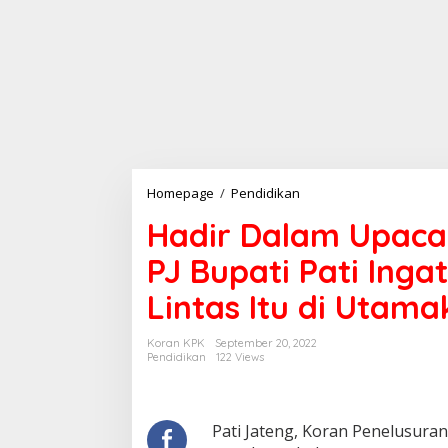
Hadir
Homepage
/
Pendidikan
Dalam
Hadir Dalam Upaca
Upacara
Bendera
PJ Bupati Pati Ing
SMPN
3
Lintas Itu di Utam
Pati
PJ
Bupati
Koran KPK
September 20, 2022
Pati
Pendidikan
122 Views
Ingatkan
Keselamatan
Berlalu
Lintas
Pati Jateng, Koran Penelusuran
Itu