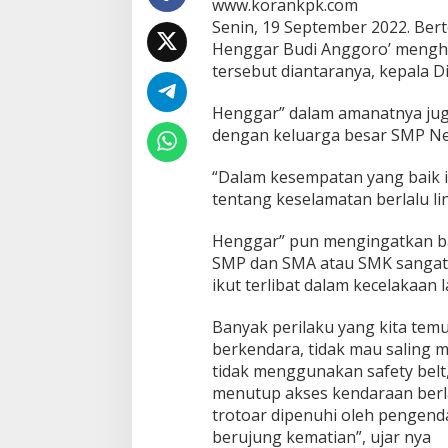
www.korankpk.com
di
Senin, 19 September 2022. Bert
Utamakan
Henggar Budi Anggoro’ menghad
tersebut diantaranya, kepala D
Henggar” dalam amanatnya jug
dengan keluarga besar SMP Neg
“Dalam kesempatan yang baik 
tentang keselamatan berlalu li
Henggar” pun mengingatkan ba
SMP dan SMA atau SMK sangatl
ikut terlibat dalam kecelakaan lal
Banyak perilaku yang kita temui
berkendara, tidak mau saling 
tidak menggunakan safety belt
menutup akses kendaraan ber
trotoar dipenuhi oleh pengenda
berujung kematian”, ujar nya