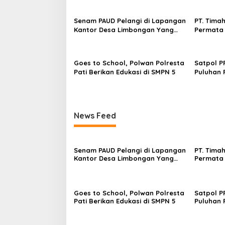
Senam PAUD Pelangi di Lapangan
PT. Timah
Kantor Desa Limbongan Yang
Permata 
Merupakan Program MPLS
dan Meli
Park
Goes to School, Polwan Polresta
Satpol P
Pati Berikan Edukasi di SMPN 5
Puluhan 
Sekolah 
Joyokus
News Feed
Senam PAUD Pelangi di Lapangan
PT. Timah
Kantor Desa Limbongan Yang
Permata 
Merupakan Program MPLS
dan Meli
Park
Goes to School, Polwan Polresta
Satpol P
Pati Berikan Edukasi di SMPN 5
Puluhan 
Sekolah 
Joyokus