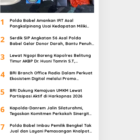
1
Polda Babel Amankan IRT Asal
Pangkalpinang Usai Kedapatan Miliki
paket Sabu
2
Serdik SIP Angkatan 56 Asal Polda
Babel Gelar Donor Darah, Bantu Penuhi
Stok Darah Di Pangkalpinang
3
Lewat Ngopi Bareng Kapolres Belitung
Timur AKBP Dr. Husni Tamrin S.T,
S.H,M.Hum , Perkuat Sinergi Dengan
4
Awak Media
BRI Branch Office Radio Dalam Perkuat
Ekosistem Digital melalui Promo
Cashback QRIS BRImo
5
BRI Dukung Kemajuan UMKM Lewat
Partisipasi Aktif di Harkopnas 2026
6
Kapolda-Danrem Jalin Silaturahmi,
Tegaskan Komitmen Perkokoh Sinergitas
TNI-Polri di Babel
7
Polda Babel Imbau Pemilik Bengkel Tak
Jual dan Layani Pemasangan Knalpot
Brong