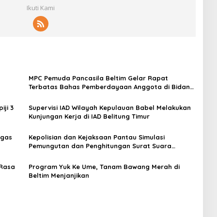
Ikuti Kami
MPC Pemuda Pancasila Beltim Gelar Rapat
Terbatas Bahas Pemberdayaan Anggota di Bidang
UMKM
ji 3
Supervisi IAD Wilayah Kepulauan Babel Melakukan
Kunjungan Kerja di IAD Belitung Timur
ugas
Kepolisian dan Kejaksaan Pantau Simulasi
Pemungutan dan Penghitungan Surat Suara
Pilkada 2024 di Beltim
 Rasa
Program Yuk Ke Ume, Tanam Bawang Merah di
Beltim Menjanjikan