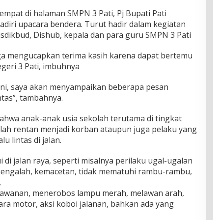
empat di halaman SMPN 3 Pati, Pj Bupati Pati
iri upacara bendera. Turut hadir dalam kegiatan
isdikbud, Dishub, kepala dan para guru SMPN 3 Pati
a mengucapkan terima kasih karena dapat bertemu
eri 3 Pati, imbuhnya
ini, saya akan menyampaikan beberapa pesan
ntas”, tambahnya.
hwa anak-anak usia sekolah terutama di tingkat
ah rentan menjadi korban ataupun juga pelaku yang
u lintas di jalan.
 di jalan raya, seperti misalnya perilaku ugal-ugalan
mengalah, kemacetan, tidak mematuhi rambu-rambu,
,
lawanan, menerobos lampu merah, melawan arah,
ra motor, aksi koboi jalanan, bahkan ada yang