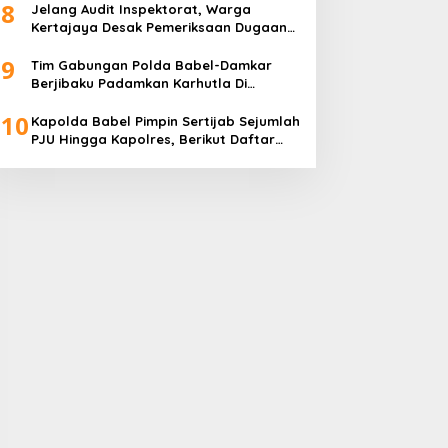
8
Jelang Audit Inspektorat, Warga
Kertajaya Desak Pemeriksaan Dugaan
Pengelolaan Dana Desa Dilakukan
9
Transparan
Tim Gabungan Polda Babel-Damkar
Berjibaku Padamkan Karhutla Di
Pangkalpinang
10
Kapolda Babel Pimpin Sertijab Sejumlah
PJU Hingga Kapolres, Berikut Daftar
Lengkapnya