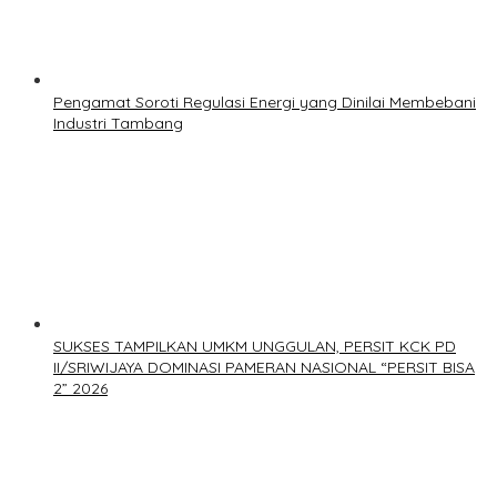
Pengamat Soroti Regulasi Energi yang Dinilai Membebani
Industri Tambang
SUKSES TAMPILKAN UMKM UNGGULAN, PERSIT KCK PD
II/SRIWIJAYA DOMINASI PAMERAN NASIONAL “PERSIT BISA
2” 2026