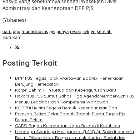
Rasyid yang sebelumnya sebagai Wasekjen Divisi
Admisntrasi dan Keanggotaan DPP PJS.
(Yohanes)
baru
dpp
munaslubsus
pjs
punya
resmi
sekjen
setelah
Ikuti Kami
Posting Terkait
DPP PJS Tegas Tolak Wartawan Bodrex, Pemerasan
Berujung Pemecatan
Korpri Beltim Pilih Ketua dan Kepengurusan Baru
Rakorsus PJS Sumut Bahas Tiga AgendaMemperkuat PJS
Menuju Legalitas dan Kompetensi Wartawan
KORPRI Beltim Segera Bentuk Kepengurusan Baru
Pemkab Beltim Gelar Ramah Tamah Purna Tugas Pjs
Bupati Beltim
GABSI Rayon Kecamatan Kopo Resmi di Kukuhkan
Lembaga Swadaya Masyarakat (LSM) Aji Saka Indonesia
Resmi Diluncurkan: Bergerak untuk Kontrol Sosial dan