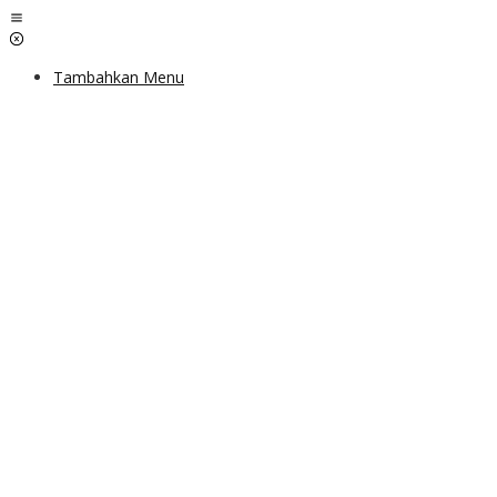
Lewati
ke
konten
Tambahkan Menu