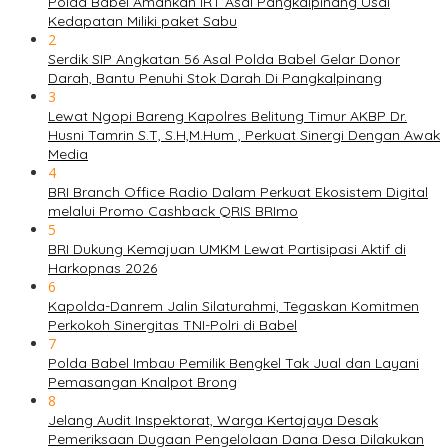
Polda Babel Amankan IRT Asal Pangkalpinang Usai
Kedapatan Miliki paket Sabu
2
Serdik SIP Angkatan 56 Asal Polda Babel Gelar Donor
Darah, Bantu Penuhi Stok Darah Di Pangkalpinang
3
Lewat Ngopi Bareng Kapolres Belitung Timur AKBP Dr.
Husni Tamrin S.T, S.H,M.Hum , Perkuat Sinergi Dengan Awak
Media
4
BRI Branch Office Radio Dalam Perkuat Ekosistem Digital
melalui Promo Cashback QRIS BRImo
5
BRI Dukung Kemajuan UMKM Lewat Partisipasi Aktif di
Harkopnas 2026
6
Kapolda-Danrem Jalin Silaturahmi, Tegaskan Komitmen
Perkokoh Sinergitas TNI-Polri di Babel
7
Polda Babel Imbau Pemilik Bengkel Tak Jual dan Layani
Pemasangan Knalpot Brong
8
Jelang Audit Inspektorat, Warga Kertajaya Desak
Pemeriksaan Dugaan Pengelolaan Dana Desa Dilakukan