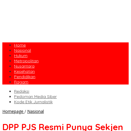
Home
Nasional
Hukum
Metropolitan
Nusantara
Kesehatan
Pendidikan
Ragam
Redaksi
Pedoman Media Siber
Kode Etik Jurnalistik
DPP
Homepage
/
Nasional
PJS
Resmi
DPP PJS Resmi Punya Sekjen
Punya