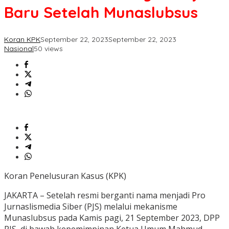
Sekjen
Baru Setelah Munaslubsus
Baru
Setelah
Munaslubsus
Koran KPK
September 22, 2023
September 22, 2023
Nasional
50 views
Koran Penelusuran Kasus (KPK)
JAKARTA – Setelah resmi berganti nama menjadi Pro
Jurnaslismedia Siber (PJS) melalui mekanisme
Munaslubsus pada Kamis pagi, 21 September 2023, DPP