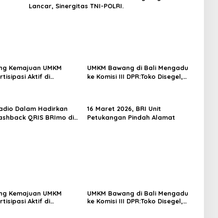
Lancar, Sinergitas TNI-POLRI.
ung Kemajuan UMKM
UMKM Bawang di Bali Mengadu
tisipasi Aktif di
ke Komisi III DPR:Toko Disegel,
as 2026
400 Bal Bawang Disita, Kerugian
Membengkak
adio Dalam Hadirkan
16 Maret 2026, BRI Unit
shback QRIS BRImo di
Petukangan Pindah Alamat
pi ‘Dibawah Tangga’
ung Kemajuan UMKM
UMKM Bawang di Bali Mengadu
tisipasi Aktif di
ke Komisi III DPR:Toko Disegel,
as 2026
400 Bal Bawang Disita, Kerugian
Membengkak