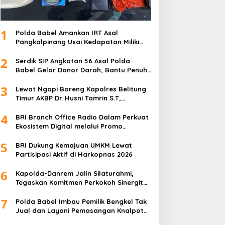
1
Polda Babel Amankan IRT Asal
Pangkalpinang Usai Kedapatan Miliki
paket Sabu
2
Serdik SIP Angkatan 56 Asal Polda
Babel Gelar Donor Darah, Bantu Penuhi
Stok Darah Di Pangkalpinang
3
Lewat Ngopi Bareng Kapolres Belitung
Timur AKBP Dr. Husni Tamrin S.T,
S.H,M.Hum , Perkuat Sinergi Dengan
4
Awak Media
BRI Branch Office Radio Dalam Perkuat
Ekosistem Digital melalui Promo
Cashback QRIS BRImo
5
BRI Dukung Kemajuan UMKM Lewat
Partisipasi Aktif di Harkopnas 2026
6
Kapolda-Danrem Jalin Silaturahmi,
Tegaskan Komitmen Perkokoh Sinergitas
TNI-Polri di Babel
7
Polda Babel Imbau Pemilik Bengkel Tak
Jual dan Layani Pemasangan Knalpot
Brong