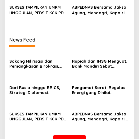
SUKSES TAMPILKAN UMKM
ABPEDNAS Bersama Jaksa
UNGGULAN, PERSIT KCK PD
Agung, Mendagri, Kapolri,
II/SRIWIJAYA DOMINASI
dan Mendes Perkuat Fungsi
PAMERAN NASIONAL “PERSIT
Pengawasan Desa
BISA 2” 2026
News Feed
Sokong Hilirisasi dan
Rupiah dan IHSG Menguat,
Pemangkasan Birokrasi,
Bank Mandiri Sebut
Perbanas: Perekonomian
Kepercayaan Investor Kian
Domestik Akan Lebih
Membaik
Bernilai
Dari Rusia hingga BRICS,
Pengamat Soroti Regulasi
Strategi Diplomasi
Energi yang Dinilai
Prabowo Perkuat Pasokan
Membebani Industri
Energi Nasional
Tambang
SUKSES TAMPILKAN UMKM
ABPEDNAS Bersama Jaksa
UNGGULAN, PERSIT KCK PD
Agung, Mendagri, Kapolri,
II/SRIWIJAYA DOMINASI
dan Mendes Perkuat Fungsi
PAMERAN NASIONAL “PERSIT
Pengawasan Desa
BISA 2” 2026