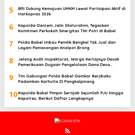
5
BRI Dukung Kemajuan UMKM Lewat Partisipasi Aktif di
Harkopnas 2026
6
Kapolda-Danrem Jalin Silaturahmi, Tegaskan
Komitmen Perkokoh Sinergitas TNI-Polri di Babel
7
Polda Babel Imbau Pemilik Bengkel Tak Jual dan
Layani Pemasangan Knalpot Brong
8
Jelang Audit Inspektorat, Warga Kertajaya Desak
Pemeriksaan Dugaan Pengelolaan Dana Desa
Dilakukan Transparan
9
Tim Gabungan Polda Babel-Damkar Berjibaku
Padamkan Karhutla Di Pangkalpinang
10
Kapolda Babel Pimpin Sertijab Sejumlah PJU Hingga
Kapolres, Berikut Daftar Lengkapnya