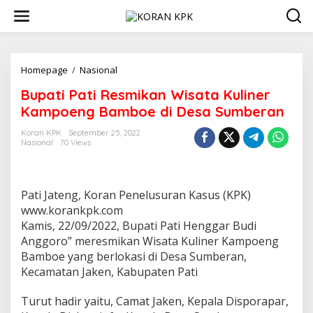
Lewati
ke
konten
Bupati
Homepage
/
Nasional
Pati
Bupati Pati Resmikan Wisata Kuliner
Resmikan
Wisata
Kampoeng Bamboe di Desa Sumberan
Kuliner
Kampoeng
Koran KPK
September 25, 2022
Nasional
70 Views
Bamboe
di
Desa
Sumberan
Pati Jateng, Koran Penelusuran Kasus (KPK)
www.korankpk.com
Kamis, 22/09/2022, Bupati Pati Henggar Budi
Anggoro” meresmikan Wisata Kuliner Kampoeng
Bamboe yang berlokasi di Desa Sumberan,
Kecamatan Jaken, Kabupaten Pati
Turut hadir yaitu, Camat Jaken, Kepala Disporapar,