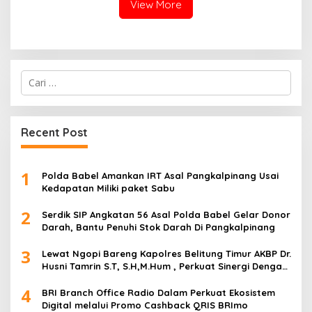
View More
Cari
untuk:
Recent Post
1
Polda Babel Amankan IRT Asal Pangkalpinang Usai
Kedapatan Miliki paket Sabu
2
Serdik SIP Angkatan 56 Asal Polda Babel Gelar Donor
Darah, Bantu Penuhi Stok Darah Di Pangkalpinang
3
Lewat Ngopi Bareng Kapolres Belitung Timur AKBP Dr.
Husni Tamrin S.T, S.H,M.Hum , Perkuat Sinergi Dengan
Awak Media
4
BRI Branch Office Radio Dalam Perkuat Ekosistem
Digital melalui Promo Cashback QRIS BRImo