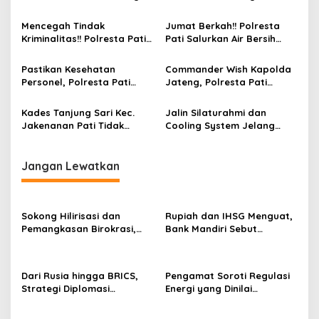
Pjs Bupati Beltim
Jawa Tengah Diduga Pakai
Anggaran Silum
Mencegah Tindak
Jumat Berkah!! Polresta
Kriminalitas!! Polresta Pati
Pati Salurkan Air Bersih
Gelar Patroli Skala Besar
Untuk Warga di Jakenan
Pastikan Kesehatan
Commander Wish Kapolda
Personel, Polresta Pati
Jateng, Polresta Pati
Gelar Yankesling
Salurkan 12 Tangki Air
Bersih Untuk Warga yang
Kades Tanjung Sari Kec.
Jalin Silaturahmi dan
Terdampak Kekeringan
Jakenanan Pati Tidak
Cooling System Jelang
Kompeten Dalam
Pilkada, Kapolresta Pati
Pengelolaan Angaran Dana
Ngopi Bareng dengan Awak
Desa TA 2023 – 2024
Media
Jangan Lewatkan
Sokong Hilirisasi dan
Rupiah dan IHSG Menguat,
Pemangkasan Birokrasi,
Bank Mandiri Sebut
Perbanas: Perekonomian
Kepercayaan Investor Kian
Domestik Akan Lebih
Membaik
Bernilai
Dari Rusia hingga BRICS,
Pengamat Soroti Regulasi
Strategi Diplomasi
Energi yang Dinilai
Prabowo Perkuat Pasokan
Membebani Industri
Energi Nasional
Tambang