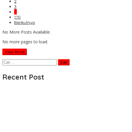
2
3
…
170
Berikutnya
No More Posts Available.
No more pages to load.
View More
Cari
untuk:
Recent Post