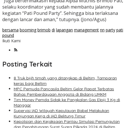
“Juga berterimakasih kepada Aipda Muchlis Brimob Pati,
selaku koordinator yang sudah membantu jalannya
kegiatan “Pati Pound Party”. Sehingga bisa terlaksana
dengan lancar dan aman,” tutupnya. (Jono/Agus)
bersama
booming
brimob
di
lapangan
management
nn
party
pati
pound
Ikuti Kami
Posting Terkait
8 Truk bijih timah yang ditangkap di Beltim, Tamparan
keras bagi Beltim
MPC Pemuda Pancasila Beltim Gelar Rapat Terbatas
Bahas Pemberdayaan Anggota di Bidang UMKM
Tim Monev Pemda Sidak ke Pangkalan Gas Elpiji 3 Kg di
Manggar
Supervisi IAD Wilayah Kepulauan Babel Melakukan
Kunjungan Kerja di IAD Belitung Timur
Kepolisian dan Kejaksaan Pantau Simulasi Pemungutan
dan Penghitungan Surat Suara Pilkada 2024 di Beltim