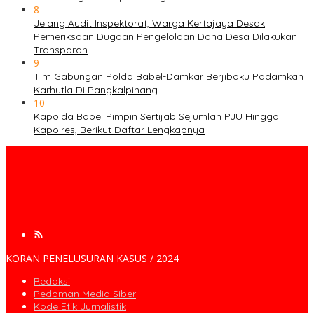
8
Jelang Audit Inspektorat, Warga Kertajaya Desak
Pemeriksaan Dugaan Pengelolaan Dana Desa Dilakukan
Transparan
9
Tim Gabungan Polda Babel-Damkar Berjibaku Padamkan
Karhutla Di Pangkalpinang
10
Kapolda Babel Pimpin Sertijab Sejumlah PJU Hingga
Kapolres, Berikut Daftar Lengkapnya
KORAN PENELUSURAN KASUS / 2024
Redaksi
Pedoman Media Siber
Kode Etik Jurnalistik