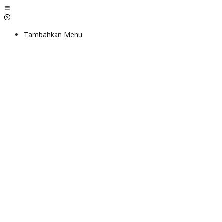
Lewati
ke
konten
Tambahkan Menu