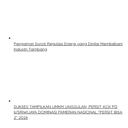
Pengamat Soroti Regulasi Energi yang Dinilai Membebani
Industri Tambang
SUKSES TAMPILKAN UMKM UNGGULAN, PERSIT KCK PD
II/SRIWIJAYA DOMINASI PAMERAN NASIONAL “PERSIT BISA
2” 2026