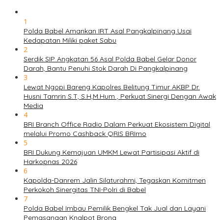
1
Polda Babel Amankan IRT Asal Pangkalpinang Usai
Kedapatan Miliki paket Sabu
2
Serdik SIP Angkatan 56 Asal Polda Babel Gelar Donor
Darah, Bantu Penuhi Stok Darah Di Pangkalpinang
3
Lewat Ngopi Bareng Kapolres Belitung Timur AKBP Dr.
Husni Tamrin S.T, S.H,M.Hum , Perkuat Sinergi Dengan Awak
Media
4
BRI Branch Office Radio Dalam Perkuat Ekosistem Digital
melalui Promo Cashback QRIS BRImo
5
BRI Dukung Kemajuan UMKM Lewat Partisipasi Aktif di
Harkopnas 2026
6
Kapolda-Danrem Jalin Silaturahmi, Tegaskan Komitmen
Perkokoh Sinergitas TNI-Polri di Babel
7
Polda Babel Imbau Pemilik Bengkel Tak Jual dan Layani
Pemasangan Knalpot Brong