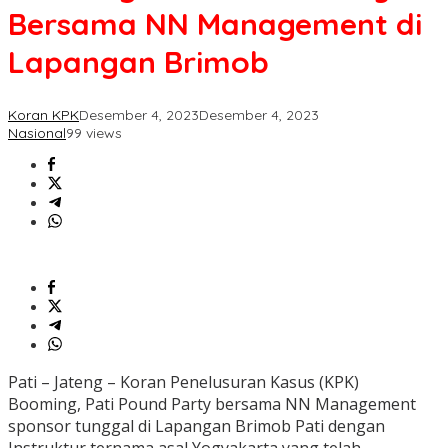
Bersama
Bersama NN Management di
NN
Management
Lapangan Brimob
di
Lapangan
Brimob
Koran KPK
Desember 4, 2023
Desember 4, 2023
Nasional
99 views
Pati – Jateng – Koran Penelusuran Kasus (KPK)
Booming, Pati Pound Party bersama NN Management
sponsor tunggal di Lapangan Brimob Pati dengan