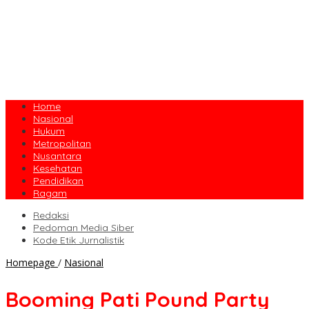
Home
Nasional
Hukum
Metropolitan
Nusantara
Kesehatan
Pendidikan
Ragam
Redaksi
Pedoman Media Siber
Kode Etik Jurnalistik
Booming
Homepage
/
Nasional
Pati
Pound
Booming Pati Pound Party
Party