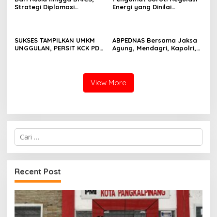
Strategi Diplomasi
Energi yang Dinilai
Prabowo Perkuat Pasokan
Membebani Industri
Energi Nasional
Tambang
SUKSES TAMPILKAN UMKM
ABPEDNAS Bersama Jaksa
UNGGULAN, PERSIT KCK PD
Agung, Mendagri, Kapolri,
II/SRIWIJAYA DOMINASI
dan Mendes Perkuat Fungsi
PAMERAN NASIONAL “PERSIT
Pengawasan Desa
BISA 2” 2026
View More
Cari
untuk:
Recent Post