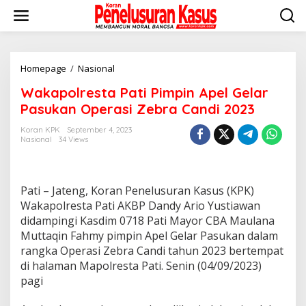
Lewati
ke
konten
Wakapolresta
Homepage
/
Nasional
Pati
Wakapolresta Pati Pimpin Apel Gelar
Pimpin
Apel
Pasukan Operasi Zebra Candi 2023
Gelar
Pasukan
Koran KPK
September 4, 2023
Nasional
34 Views
Operasi
Zebra
Candi
2023
Pati – Jateng, Koran Penelusuran Kasus (KPK)
Wakapolresta Pati AKBP Dandy Ario Yustiawan
didampingi Kasdim 0718 Pati Mayor CBA Maulana
Muttaqin Fahmy pimpin Apel Gelar Pasukan dalam
rangka Operasi Zebra Candi tahun 2023 bertempat
di halaman Mapolresta Pati. Senin (04/09/2023)
pagi