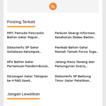
Posting Terkait
MPC Pemuda Pancasila
Perkuat Sinergi Informasi
Beltim Gelar Rapat
Kesehatan Dinkes Beltim
Terbatas Bahas
Gelar Ngopi Santai
Pemberdayaan Anggota di
Bersama Jurnalis
Diskominfo SP Gelar
Pemkab Beltim Gelar
Bidang UMKM
Solialisasi Kelompok
Ramah Tamah Purna Tugas
Informasi Masyarakat
Pjs Bupati Beltim
KPU Beltim Gelar
Jelang Masa Tenang dan
Pertemuan Pendistribusian
Pemungutan Suara,
Logistik Pilkada 2024
Bawaslu Beltim Gelar
Konsolidasi Pengawas
Distangan Gelar Tahapan
Diskominfo SP Belitung
Pemilu
ke-4 RAD Sawit
Timur Gelar Pelatihan
Berkelanjutan
Menulis Ilmiah Dan Kreatif
Jangan Lewatkan