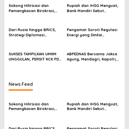
Sokong Hilirisasi dan
Rupiah dan IHSG Menguat,
Pemangkasan Birokrasi,
Bank Mandiri Sebut
Perbanas: Perekonomian
Kepercayaan Investor Kian
Domestik Akan Lebih
Membaik
Bernilai
Dari Rusia hingga BRICS,
Pengamat Soroti Regulasi
Strategi Diplomasi
Energi yang Dinilai
Prabowo Perkuat Pasokan
Membebani Industri
Energi Nasional
Tambang
SUKSES TAMPILKAN UMKM
ABPEDNAS Bersama Jaksa
UNGGULAN, PERSIT KCK PD
Agung, Mendagri, Kapolri,
II/SRIWIJAYA DOMINASI
dan Mendes Perkuat Fungsi
PAMERAN NASIONAL “PERSIT
Pengawasan Desa
BISA 2” 2026
News Feed
Sokong Hilirisasi dan
Rupiah dan IHSG Menguat,
Pemangkasan Birokrasi,
Bank Mandiri Sebut
Perbanas: Perekonomian
Kepercayaan Investor Kian
Domestik Akan Lebih
Membaik
Bernilai
Dari Rusia hingga BRICS,
Pengamat Soroti Regulasi