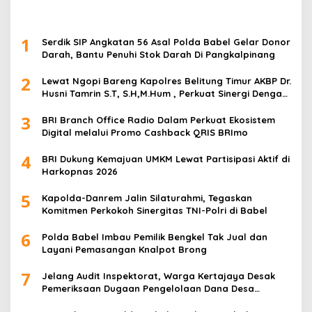
1
Serdik SIP Angkatan 56 Asal Polda Babel Gelar Donor
Darah, Bantu Penuhi Stok Darah Di Pangkalpinang
2
Lewat Ngopi Bareng Kapolres Belitung Timur AKBP Dr.
Husni Tamrin S.T, S.H,M.Hum , Perkuat Sinergi Dengan
Awak Media
3
BRI Branch Office Radio Dalam Perkuat Ekosistem
Digital melalui Promo Cashback QRIS BRImo
4
BRI Dukung Kemajuan UMKM Lewat Partisipasi Aktif di
Harkopnas 2026
5
Kapolda-Danrem Jalin Silaturahmi, Tegaskan
Komitmen Perkokoh Sinergitas TNI-Polri di Babel
6
Polda Babel Imbau Pemilik Bengkel Tak Jual dan
Layani Pemasangan Knalpot Brong
7
Jelang Audit Inspektorat, Warga Kertajaya Desak
Pemeriksaan Dugaan Pengelolaan Dana Desa
Dilakukan Transparan