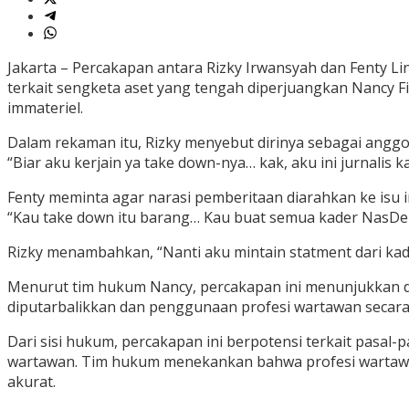
Jakarta – Percakapan antara Rizky Irwansyah dan Fenty Lin
terkait sengketa aset yang tengah diperjuangkan Nancy Fi
immateriel.
Dalam rekaman itu, Rizky menyebut dirinya sebagai angg
“Biar aku kerjain ya take down-nya… kak, aku ini jurnalis
Fenty meminta agar narasi pemberitaan diarahkan ke isu in
“Kau take down itu barang… Kau buat semua kader NasDem… b
Rizky menambahkan, “Nanti aku mintain statment dari ka
Menurut tim hukum Nancy, percakapan ini menunjukkan d
diputarbalikkan dan penggunaan profesi wartawan secara t
Dari sisi hukum, percakapan ini berpotensi terkait pasa
wartawan. Tim hukum menekankan bahwa profesi wartawan 
akurat.