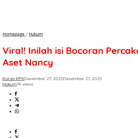
Viral!
Homepage
/
Hukum
Inilah
isi
Viral! Inilah isi Bocoran Perc
Bocoran
Percakapan
Aset Nancy
Rizky
Irwansyah
dan
Koran KPK
Desember 27, 2025
Desember 27, 2025
Fenty
Hukum
74 views
Lindari
terkait
Sengketa
Aset
Nancy