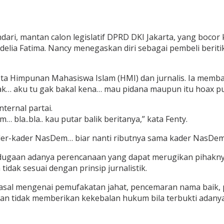
dari, mantan calon legislatif DPRD DKI Jakarta, yang bocor
delia Fatima. Nancy menegaskan diri sebagai pembeli berit
ota Himpunan Mahasiswa Islam (HMI) dan jurnalis. Ia memb
 kak… aku tu gak bakal kena… mau pidana maupun itu hoax pun
ternal partai.
la..bla.. kau putar balik beritanya,” kata Fenty.
der-kader NasDem… biar nanti ributnya sama kader NasDem
ugaan adanya perencanaan yang dapat merugikan pihaknya
idak sesuai dengan prinsip jurnalistik.
l-pasal mengenai pemufakatan jahat, pencemaran nama baik
tidak memberikan kekebalan hukum bila terbukti adanya n