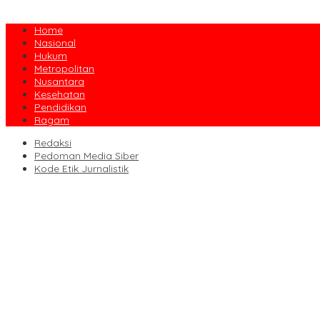
Home
Nasional
Hukum
Metropolitan
Nusantara
Kesehatan
Pendidikan
Ragam
Redaksi
Pedoman Media Siber
Kode Etik Jurnalistik