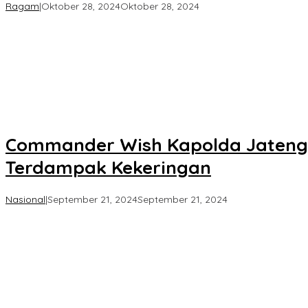
oleh
Ragam
|
Oktober 28, 2024
Oktober 28, 2024
Koran
KPK
Commander Wish Kapolda Jateng, P
Terdampak Kekeringan
oleh
Nasional
|
September 21, 2024
September 21, 2024
Koran
KPK