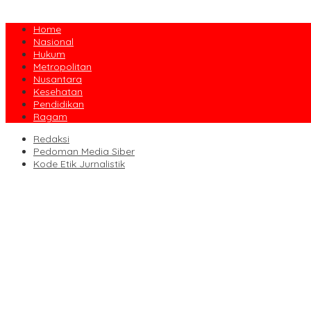
Home
Nasional
Hukum
Metropolitan
Nusantara
Kesehatan
Pendidikan
Ragam
Redaksi
Pedoman Media Siber
Kode Etik Jurnalistik