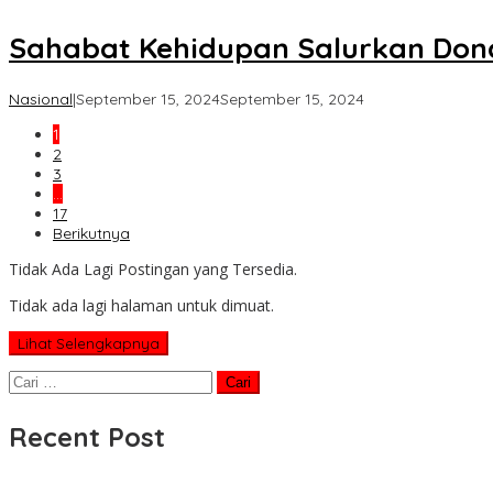
Sahabat Kehidupan Salurkan Dona
oleh
Nasional
|
September 15, 2024
September 15, 2024
Koran
1
KPK
2
3
…
17
Berikutnya
Tidak Ada Lagi Postingan yang Tersedia.
Tidak ada lagi halaman untuk dimuat.
Lihat Selengkapnya
Cari
untuk:
Recent Post