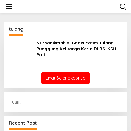
Lewati
ke
konten
tulang
Nurhanikmah !!! Gadis Yatim Tulang
Punggung Keluarga Kerja Di RS. KSH
Pati
Lihat Selengkapnya
Cari
untuk:
Recent Post