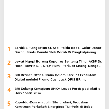
1
Serdik SIP Angkatan 56 Asal Polda Babel Gelar Donor
Darah, Bantu Penuhi Stok Darah Di Pangkalpinang
2
Lewat Ngopi Bareng Kapolres Belitung Timur AKBP Dr.
Husni Tamrin S.T, S.H,M.Hum , Perkuat Sinergi Dengan
Awak Media
3
BRI Branch Office Radio Dalam Perkuat Ekosistem
Digital melalui Promo Cashback QRIS BRImo
4
BRI Dukung Kemajuan UMKM Lewat Partisipasi Aktif di
Harkopnas 2026
5
Kapolda-Danrem Jalin Silaturahmi, Tegaskan
Komitmen Perkokoh Sinergitas TNI-Polri di Babel