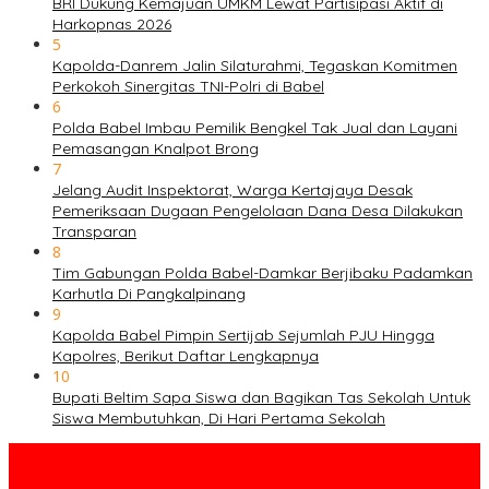
BRI Dukung Kemajuan UMKM Lewat Partisipasi Aktif di
Harkopnas 2026
5
Kapolda-Danrem Jalin Silaturahmi, Tegaskan Komitmen
Perkokoh Sinergitas TNI-Polri di Babel
6
Polda Babel Imbau Pemilik Bengkel Tak Jual dan Layani
Pemasangan Knalpot Brong
7
Jelang Audit Inspektorat, Warga Kertajaya Desak
Pemeriksaan Dugaan Pengelolaan Dana Desa Dilakukan
Transparan
8
Tim Gabungan Polda Babel-Damkar Berjibaku Padamkan
Karhutla Di Pangkalpinang
9
Kapolda Babel Pimpin Sertijab Sejumlah PJU Hingga
Kapolres, Berikut Daftar Lengkapnya
10
Bupati Beltim Sapa Siswa dan Bagikan Tas Sekolah Untuk
Siswa Membutuhkan, Di Hari Pertama Sekolah