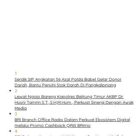
1
Serdik SIP Angkatan 56 Asal Polda Babel Gelar Donor
Darah, Bantu Penuhi Stok Darah Di Pangkalpinang
2
Lewat Ngopi Bareng Kapolres Belitung Timur AKBP Dr.
Husni Tamrin S.T, S.H,M.Hum , Perkuat Sinergi Dengan Awak
Media
3
BRI Branch Office Radio Dalam Perkuat Ekosistem Digital
melalui Promo Cashback QRIS BRImo
4