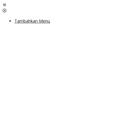
Lewati
ke
konten
Tambahkan Menu