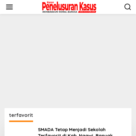
Lewati
ke
konten
terfavorit
SMADA Tetap Menjadi Sekolah
Terfavorit di Kab. Ngawi, Banyak