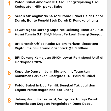
1
Polda Babel Amankan IRT Asal Pangkalpinang Usai
Kedapatan Miliki paket Sabu
2
Serdik SIP Angkatan 56 Asal Polda Babel Gelar Donor
Darah, Bantu Penuhi Stok Darah Di Pangkalpinang
3
Lewat Ngopi Bareng Kapolres Belitung Timur AKBP Dr.
Husni Tamrin S.T, S.H,M.Hum , Perkuat Sinergi Dengan
Awak Media
4
BRI Branch Office Radio Dalam Perkuat Ekosistem
Digital melalui Promo Cashback QRIS BRImo
5
BRI Dukung Kemajuan UMKM Lewat Partisipasi Aktif di
Harkopnas 2026
6
Kapolda-Danrem Jalin Silaturahmi, Tegaskan
Komitmen Perkokoh Sinergitas TNI-Polri di Babel
7
Polda Babel Imbau Pemilik Bengkel Tak Jual dan
Layani Pemasangan Knalpot Brong
8
Jelang Audit Inspektorat, Warga Kertajaya Desak
Pemeriksaan Dugaan Pengelolaan Dana Desa
Dilakukan Transparan