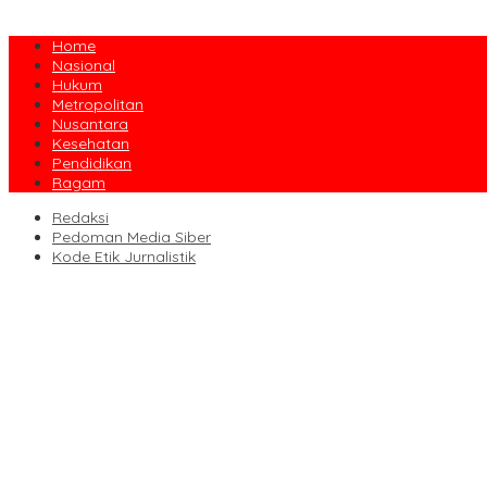
Home
Nasional
Hukum
Metropolitan
Nusantara
Kesehatan
Pendidikan
Ragam
Redaksi
Pedoman Media Siber
Kode Etik Jurnalistik