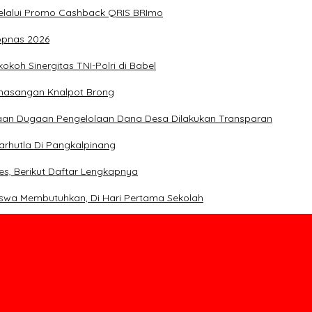
melalui Promo Cashback QRIS BRImo
opnas 2026
koh Sinergitas TNI-Polri di Babel
emasangan Knalpot Brong
saan Dugaan Pengelolaan Dana Desa Dilakukan Transparan
rhutla Di Pangkalpinang
es, Berikut Daftar Lengkapnya
iswa Membutuhkan, Di Hari Pertama Sekolah