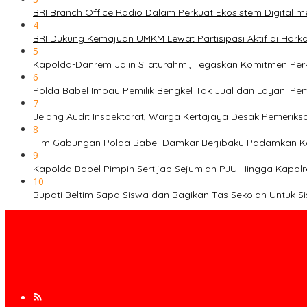
BRI Branch Office Radio Dalam Perkuat Ekosistem Digital 
4
BRI Dukung Kemajuan UMKM Lewat Partisipasi Aktif di Hark
5
Kapolda-Danrem Jalin Silaturahmi, Tegaskan Komitmen Perko
6
Polda Babel Imbau Pemilik Bengkel Tak Jual dan Layani P
7
Jelang Audit Inspektorat, Warga Kertajaya Desak Pemerik
8
Tim Gabungan Polda Babel-Damkar Berjibaku Padamkan Ka
9
Kapolda Babel Pimpin Sertijab Sejumlah PJU Hingga Kapolr
10
Bupati Beltim Sapa Siswa dan Bagikan Tas Sekolah Untuk S