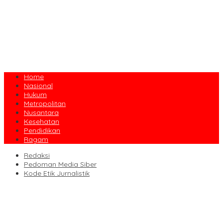
Home
Nasional
Hukum
Metropolitan
Nusantara
Kesehatan
Pendidikan
Ragam
Redaksi
Pedoman Media Siber
Kode Etik Jurnalistik