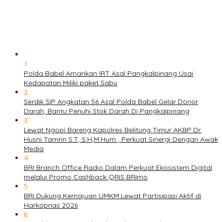
1
Polda Babel Amankan IRT Asal Pangkalpinang Usai
Kedapatan Miliki paket Sabu
2
Serdik SIP Angkatan 56 Asal Polda Babel Gelar Donor
Darah, Bantu Penuhi Stok Darah Di Pangkalpinang
3
Lewat Ngopi Bareng Kapolres Belitung Timur AKBP Dr.
Husni Tamrin S.T, S.H,M.Hum , Perkuat Sinergi Dengan Awak
Media
4
BRI Branch Office Radio Dalam Perkuat Ekosistem Digital
melalui Promo Cashback QRIS BRImo
5
BRI Dukung Kemajuan UMKM Lewat Partisipasi Aktif di
Harkopnas 2026
6