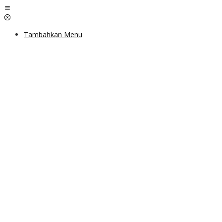
Lewati
ke
konten
Tambahkan Menu