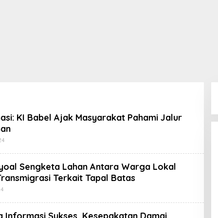
si: KI Babel Ajak Masyarakat Pahami Jalur
nan
Oleh
24
Koran
KPK
nyoal Sengketa Lahan Antara Warga Lokal
ansmigrasi Terkait Tapal Batas
Oleh
24
Koran
KPK
a Informasi Sukses, Kesepakatan Damai