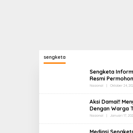
sengketa
Sengketa Informa
Resmi Permoho
Nasional
|
Oktober 24, 20
Aksi Damai!! Me
Dengan Warga Tr
Nasional
|
Januari 17, 20
Mediasi Sengket