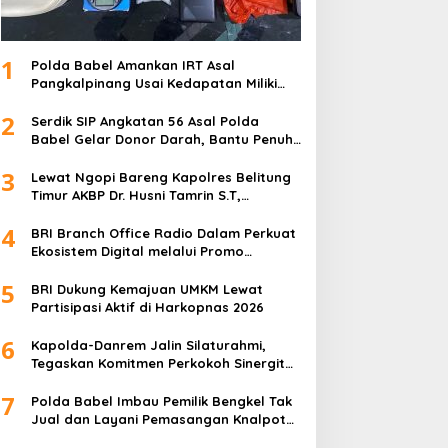
1
Polda Babel Amankan IRT Asal
Pangkalpinang Usai Kedapatan Miliki
paket Sabu
2
Serdik SIP Angkatan 56 Asal Polda
Babel Gelar Donor Darah, Bantu Penuhi
Stok Darah Di Pangkalpinang
3
Lewat Ngopi Bareng Kapolres Belitung
Timur AKBP Dr. Husni Tamrin S.T,
S.H,M.Hum , Perkuat Sinergi Dengan
4
Awak Media
BRI Branch Office Radio Dalam Perkuat
Ekosistem Digital melalui Promo
Cashback QRIS BRImo
5
BRI Dukung Kemajuan UMKM Lewat
Partisipasi Aktif di Harkopnas 2026
6
Kapolda-Danrem Jalin Silaturahmi,
Tegaskan Komitmen Perkokoh Sinergitas
TNI-Polri di Babel
7
Polda Babel Imbau Pemilik Bengkel Tak
Jual dan Layani Pemasangan Knalpot
Brong