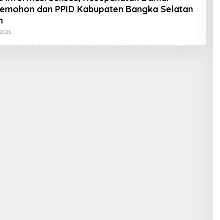
 Pemohon dan PPID Kabupaten Bangka Selatan
n
Oleh
2023
Koran
KPK