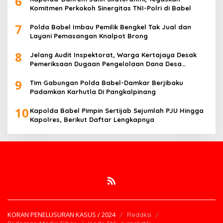
6
Komitmen Perkokoh Sinergitas TNI-Polri di Babel
7
Polda Babel Imbau Pemilik Bengkel Tak Jual dan
Layani Pemasangan Knalpot Brong
8
Jelang Audit Inspektorat, Warga Kertajaya Desak
Pemeriksaan Dugaan Pengelolaan Dana Desa
Dilakukan Transparan
9
Tim Gabungan Polda Babel-Damkar Berjibaku
Padamkan Karhutla Di Pangkalpinang
10
Kapolda Babel Pimpin Sertijab Sejumlah PJU Hingga
Kapolres, Berikut Daftar Lengkapnya
KORAN PENELUSURAN KASUS / 2024
Redaksi