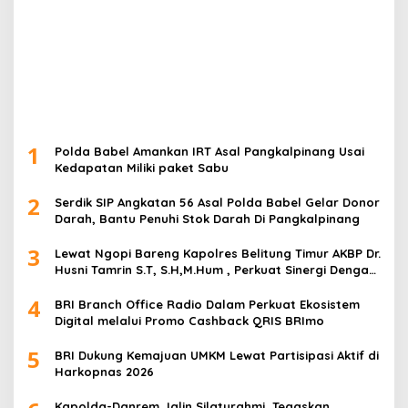
1
Polda Babel Amankan IRT Asal Pangkalpinang Usai
Kedapatan Miliki paket Sabu
2
Serdik SIP Angkatan 56 Asal Polda Babel Gelar Donor
Darah, Bantu Penuhi Stok Darah Di Pangkalpinang
3
Lewat Ngopi Bareng Kapolres Belitung Timur AKBP Dr.
Husni Tamrin S.T, S.H,M.Hum , Perkuat Sinergi Dengan
Awak Media
4
BRI Branch Office Radio Dalam Perkuat Ekosistem
Digital melalui Promo Cashback QRIS BRImo
5
BRI Dukung Kemajuan UMKM Lewat Partisipasi Aktif di
Harkopnas 2026
Kapolda-Danrem Jalin Silaturahmi, Tegaskan