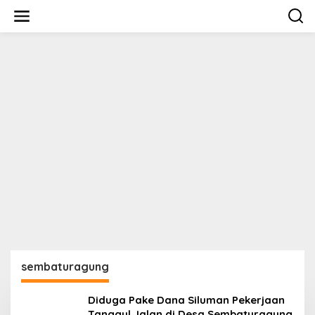
Lewati
ke
konten
sembaturagung
Diduga Pake Dana Siluman Pekerjaan
Tanggul Jalan di Desa Sembaturagung