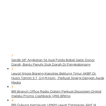
1
Serdik SIP Angkatan 56 Asal Polda Babel Gelar Donor
Darah, Bantu Penuhi Stok Darah Di Pangkalpinang
2
Lewat Ngopi Bareng Kapolres Belitung Timur AKBP Dr.
Husni Tamrin S.T, S.H,M.Hum , Perkuat Sinergi Dengan Awak
Media
3
BRI Branch Office Radio Dalam Perkuat Ekosistem Digital
melalui Promo Cashback QRIS BRImo
4
BRI Dukung Kemajuan UMKM Lewat Partisipasi Aktif di