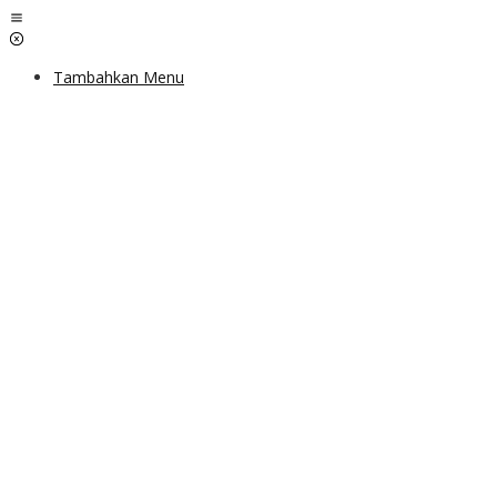
Lewati
ke
konten
Tambahkan Menu