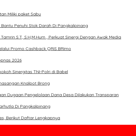
n Miliki paket Sabu
, Bantu Penuhi Stok Darah Di Pangkalpinang
 Tamrin S.T, S.H,M.Hum , Perkuat Sinergi Dengan Awak Media
melalui Promo Cashback QRIS BRImo
opnas 2026
koh Sinergitas TNI-Polri di Babel
emasangan Knalpot Brong
saan Dugaan Pengelolaan Dana Desa Dilakukan Transparan
rhutla Di Pangkalpinang
es, Berikut Daftar Lengkapnya