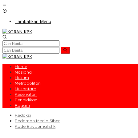
Lewati
ke
konten
Tambahkan Menu
Home
Nasional
Hukum
Metropolitan
Nusantara
Kesehatan
Pendidikan
Ragam
Redaksi
Pedoman Media Siber
Kode Etik Jurnalistik