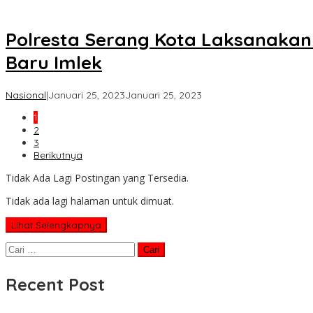
Koran
KPK
Polresta Serang Kota Laksanakan
Baru Imlek
oleh
Nasional
|
Januari 25, 2023
Januari 25, 2023
Koran
1
KPK
2
3
Berikutnya
Tidak Ada Lagi Postingan yang Tersedia.
Tidak ada lagi halaman untuk dimuat.
Lihat Selengkapnya
Cari
untuk:
Recent Post