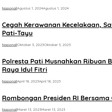
oleh
Nasional
|
Agustus 1, 2024
Agustus 1, 2024
Koran
KPK
Cegah Kerawanan Kecelakaan, Satl
Pati-Tayu
oleh
Nasional
|
Oktober 3, 2023
Oktober 3, 2023
Koran
KPK
Polresta Pati Musnahkan Ribuan B
Raya Idul Fitri
oleh
Nasional
|
April 18, 2023
April 18, 2023
Koran
KPK
Rombongan Presiden RI Bersama G
oleh
Nasional
|
Maret 13, 2023
Maret 13, 2023