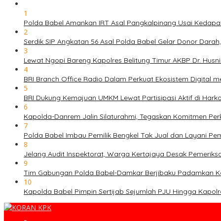
1
Polda Babel Amankan IRT Asal Pangkalpinang Usai Kedapata
2
Serdik SIP Angkatan 56 Asal Polda Babel Gelar Donor Darah
3
Lewat Ngopi Bareng Kapolres Belitung Timur AKBP Dr. Husni
4
BRI Branch Office Radio Dalam Perkuat Ekosistem Digital 
5
BRI Dukung Kemajuan UMKM Lewat Partisipasi Aktif di Hark
6
Kapolda-Danrem Jalin Silaturahmi, Tegaskan Komitmen Perko
7
Polda Babel Imbau Pemilik Bengkel Tak Jual dan Layani P
8
Jelang Audit Inspektorat, Warga Kertajaya Desak Pemerik
9
Tim Gabungan Polda Babel-Damkar Berjibaku Padamkan Ka
10
Kapolda Babel Pimpin Sertijab Sejumlah PJU Hingga Kapolr