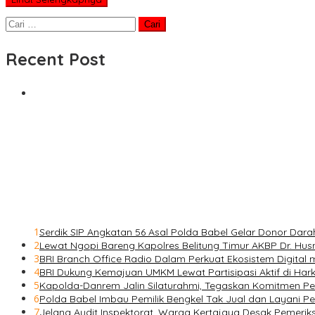
Cari
untuk:
Recent Post
1
Serdik SIP Angkatan 56 Asal Polda Babel Gelar Donor Dara
2
Lewat Ngopi Bareng Kapolres Belitung Timur AKBP Dr. Husn
3
BRI Branch Office Radio Dalam Perkuat Ekosistem Digital
4
BRI Dukung Kemajuan UMKM Lewat Partisipasi Aktif di Ha
5
Kapolda-Danrem Jalin Silaturahmi, Tegaskan Komitmen Perk
6
Polda Babel Imbau Pemilik Bengkel Tak Jual dan Layani 
7
Jelang Audit Inspektorat, Warga Kertajaya Desak Pemeri