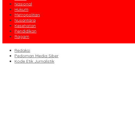
Nasional
Hukum
Metropolitan
Nusantara
Kesehatan
Pendidikan
Ragam
Redaksi
Pedoman Media Siber
Kode Etik Jurnalistik