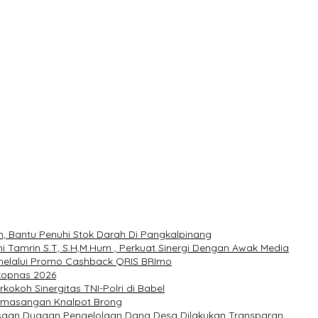
h, Bantu Penuhi Stok Darah Di Pangkalpinang
i Tamrin S.T, S.H,M.Hum , Perkuat Sinergi Dengan Awak Media
 melalui Promo Cashback QRIS BRImo
rkopnas 2026
okoh Sinergitas TNI-Polri di Babel
Pemasangan Knalpot Brong
ksaan Dugaan Pengelolaan Dana Desa Dilakukan Transparan