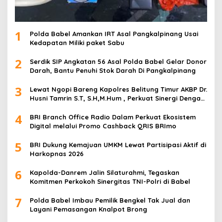
1
Polda Babel Amankan IRT Asal Pangkalpinang Usai
Kedapatan Miliki paket Sabu
2
Serdik SIP Angkatan 56 Asal Polda Babel Gelar Donor
Darah, Bantu Penuhi Stok Darah Di Pangkalpinang
3
Lewat Ngopi Bareng Kapolres Belitung Timur AKBP Dr.
Husni Tamrin S.T, S.H,M.Hum , Perkuat Sinergi Dengan
Awak Media
4
BRI Branch Office Radio Dalam Perkuat Ekosistem
Digital melalui Promo Cashback QRIS BRImo
5
BRI Dukung Kemajuan UMKM Lewat Partisipasi Aktif di
Harkopnas 2026
6
Kapolda-Danrem Jalin Silaturahmi, Tegaskan
Komitmen Perkokoh Sinergitas TNI-Polri di Babel
7
Polda Babel Imbau Pemilik Bengkel Tak Jual dan
Layani Pemasangan Knalpot Brong