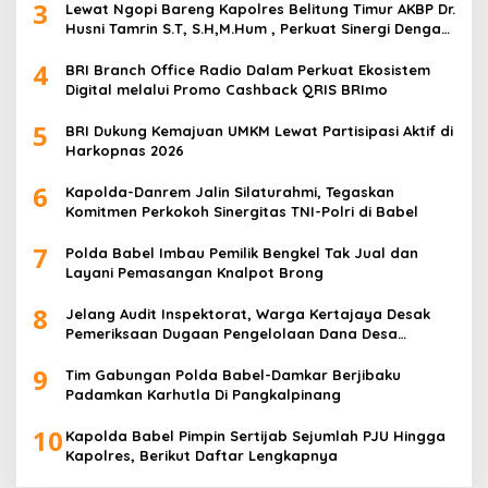
3
Lewat Ngopi Bareng Kapolres Belitung Timur AKBP Dr.
Husni Tamrin S.T, S.H,M.Hum , Perkuat Sinergi Dengan
Awak Media
4
BRI Branch Office Radio Dalam Perkuat Ekosistem
Digital melalui Promo Cashback QRIS BRImo
5
BRI Dukung Kemajuan UMKM Lewat Partisipasi Aktif di
Harkopnas 2026
6
Kapolda-Danrem Jalin Silaturahmi, Tegaskan
Komitmen Perkokoh Sinergitas TNI-Polri di Babel
7
Polda Babel Imbau Pemilik Bengkel Tak Jual dan
Layani Pemasangan Knalpot Brong
8
Jelang Audit Inspektorat, Warga Kertajaya Desak
Pemeriksaan Dugaan Pengelolaan Dana Desa
Dilakukan Transparan
9
Tim Gabungan Polda Babel-Damkar Berjibaku
Padamkan Karhutla Di Pangkalpinang
10
Kapolda Babel Pimpin Sertijab Sejumlah PJU Hingga
Kapolres, Berikut Daftar Lengkapnya