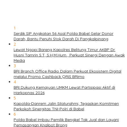
1
Serdik SIP Angkatan 56 Asal Polda Babel Gelar Donor
Darah, Bantu Penuhi Stok Darah Di Pangkalpinang
2
Lewat Ngopi Bareng Kapolres Belitung Timur AKBP Dr.
Husni Tamrin S.T, S.H,M.Hum , Perkuat Sinergi Dengan Awak
Media
3
BRI Branch Office Radio Dalam Perkuat Ekosistem Digital
melalui Promo Cashback QRIS BRImo
4
BRI Dukung Kemajuan UMKM Lewat Partisipasi Aktif di
Harkopnas 2026
5
Kapolda-Danrem Jalin Silaturahmi, Tegaskan Komitmen
Perkokoh Sinergitas TNI-Polri di Babel
6
Polda Babel Imbau Pemilik Bengkel Tak Jual dan Layani
Pemasangan Knalpot Brong