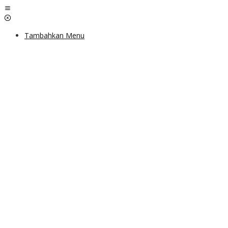
Lewati
ke
konten
Tambahkan Menu