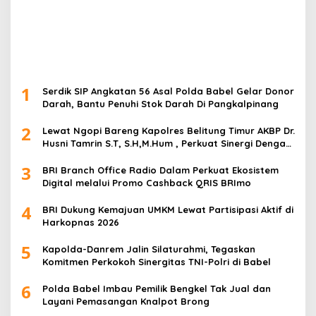
1
Serdik SIP Angkatan 56 Asal Polda Babel Gelar Donor
Darah, Bantu Penuhi Stok Darah Di Pangkalpinang
2
Lewat Ngopi Bareng Kapolres Belitung Timur AKBP Dr.
Husni Tamrin S.T, S.H,M.Hum , Perkuat Sinergi Dengan
Awak Media
3
BRI Branch Office Radio Dalam Perkuat Ekosistem
Digital melalui Promo Cashback QRIS BRImo
4
BRI Dukung Kemajuan UMKM Lewat Partisipasi Aktif di
Harkopnas 2026
5
Kapolda-Danrem Jalin Silaturahmi, Tegaskan
Komitmen Perkokoh Sinergitas TNI-Polri di Babel
6
Polda Babel Imbau Pemilik Bengkel Tak Jual dan
Layani Pemasangan Knalpot Brong