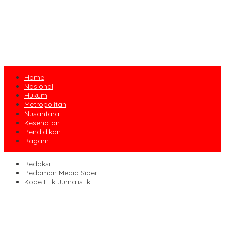
Home
Nasional
Hukum
Metropolitan
Nusantara
Kesehatan
Pendidikan
Ragam
Redaksi
Pedoman Media Siber
Kode Etik Jurnalistik