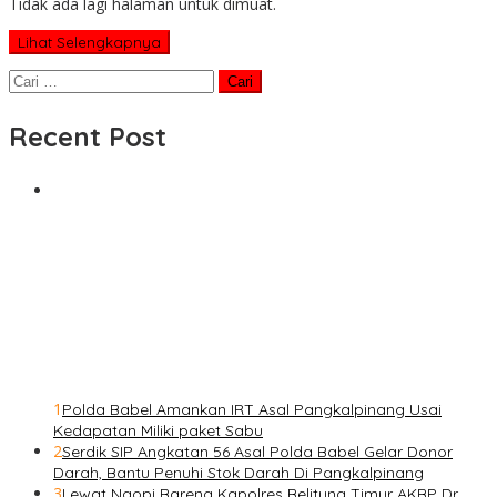
Tidak ada lagi halaman untuk dimuat.
Lihat Selengkapnya
Cari
untuk:
Recent Post
1
Polda Babel Amankan IRT Asal Pangkalpinang Usai
Kedapatan Miliki paket Sabu
2
Serdik SIP Angkatan 56 Asal Polda Babel Gelar Donor
Darah, Bantu Penuhi Stok Darah Di Pangkalpinang
3
Lewat Ngopi Bareng Kapolres Belitung Timur AKBP Dr.