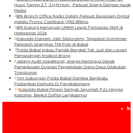
Husni Tamrin S.T, S.H,M.Hum , Perkuat Sinergi Dengan Awak
Media
4
BRI Branch Office Radio Dalam Perkuat Ekosistem Digital
melalui Promo Cashback QRIS BRImo
5
BRI Dukung Kemajuan UMKM Lewat Partisipasi Aktif di
Harkopnas 2026
6
Kapolda-Danrem Jalin Silaturahmi, Tegaskan Komitmen
Perkokoh Sinergitas TNI-Polri di Babel
7
Polda Babel Imbau Pemilik Bengkel Tak Jual dan Layani
Pemasangan Knalpot Brong
8
Jelang Audit Inspektorat, Warga Kertajaya Desak
Pemeriksaan Dugaan Pengelolaan Dana Desa Dilakukan
Transparan
9
Tim Gabungan Polda Babel-Damkar Berjibaku
Padamkan Karhutla Di Pangkalpinang
10
Kapolda Babel Pimpin Sertijab Sejumlah PJU Hingga
Kapolres, Berikut Daftar Lengkapnya