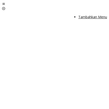
Lewati
ke
konten
Tambahkan Menu