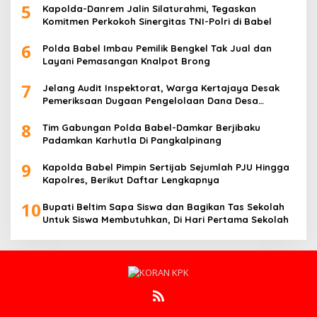
5
Kapolda-Danrem Jalin Silaturahmi, Tegaskan
Komitmen Perkokoh Sinergitas TNI-Polri di Babel
6
Polda Babel Imbau Pemilik Bengkel Tak Jual dan
Layani Pemasangan Knalpot Brong
7
Jelang Audit Inspektorat, Warga Kertajaya Desak
Pemeriksaan Dugaan Pengelolaan Dana Desa
Dilakukan Transparan
8
Tim Gabungan Polda Babel-Damkar Berjibaku
Padamkan Karhutla Di Pangkalpinang
9
Kapolda Babel Pimpin Sertijab Sejumlah PJU Hingga
Kapolres, Berikut Daftar Lengkapnya
10
Bupati Beltim Sapa Siswa dan Bagikan Tas Sekolah
Untuk Siswa Membutuhkan, Di Hari Pertama Sekolah