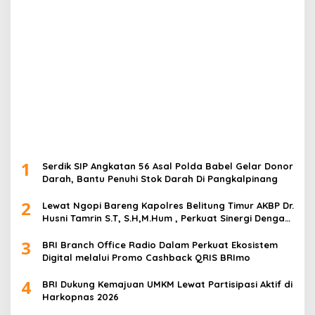
1
Serdik SIP Angkatan 56 Asal Polda Babel Gelar Donor
Darah, Bantu Penuhi Stok Darah Di Pangkalpinang
2
Lewat Ngopi Bareng Kapolres Belitung Timur AKBP Dr.
Husni Tamrin S.T, S.H,M.Hum , Perkuat Sinergi Dengan
Awak Media
3
BRI Branch Office Radio Dalam Perkuat Ekosistem
Digital melalui Promo Cashback QRIS BRImo
4
BRI Dukung Kemajuan UMKM Lewat Partisipasi Aktif di
Harkopnas 2026