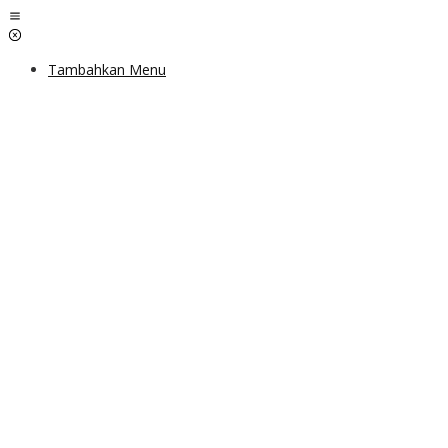
Lewati
ke
konten
Tambahkan Menu