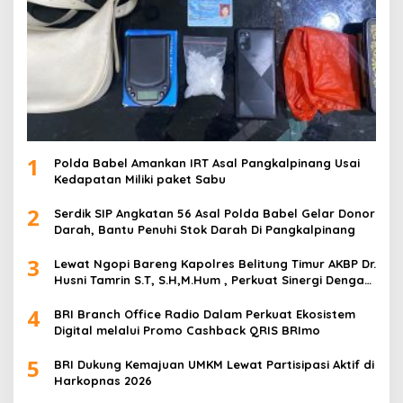
1
Polda Babel Amankan IRT Asal Pangkalpinang Usai
Kedapatan Miliki paket Sabu
2
Serdik SIP Angkatan 56 Asal Polda Babel Gelar Donor
Darah, Bantu Penuhi Stok Darah Di Pangkalpinang
3
Lewat Ngopi Bareng Kapolres Belitung Timur AKBP Dr.
Husni Tamrin S.T, S.H,M.Hum , Perkuat Sinergi Dengan
Awak Media
4
BRI Branch Office Radio Dalam Perkuat Ekosistem
Digital melalui Promo Cashback QRIS BRImo
5
BRI Dukung Kemajuan UMKM Lewat Partisipasi Aktif di
Harkopnas 2026