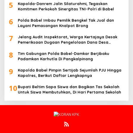
5
Kapolda-Danrem Jalin Silaturahmi, Tegaskan
Komitmen Perkokoh Sinergitas TNI-Polri di Babel
6
Polda Babel Imbau Pemilik Bengkel Tak Jual dan
Layani Pemasangan Knalpot Brong
7
Jelang Audit Inspektorat, Warga Kertajaya Desak
Pemeriksaan Dugaan Pengelolaan Dana Desa
Dilakukan Transparan
8
Tim Gabungan Polda Babel-Damkar Berjibaku
Padamkan Karhutla Di Pangkalpinang
9
Kapolda Babel Pimpin Sertijab Sejumlah PJU Hingga
Kapolres, Berikut Daftar Lengkapnya
10
Bupati Beltim Sapa Siswa dan Bagikan Tas Sekolah
Untuk Siswa Membutuhkan, Di Hari Pertama Sekolah