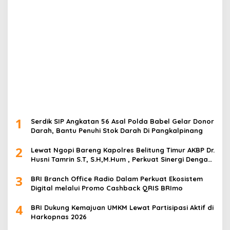
1
Serdik SIP Angkatan 56 Asal Polda Babel Gelar Donor
Darah, Bantu Penuhi Stok Darah Di Pangkalpinang
2
Lewat Ngopi Bareng Kapolres Belitung Timur AKBP Dr.
Husni Tamrin S.T, S.H,M.Hum , Perkuat Sinergi Dengan
Awak Media
3
BRI Branch Office Radio Dalam Perkuat Ekosistem
Digital melalui Promo Cashback QRIS BRImo
4
BRI Dukung Kemajuan UMKM Lewat Partisipasi Aktif di
Harkopnas 2026