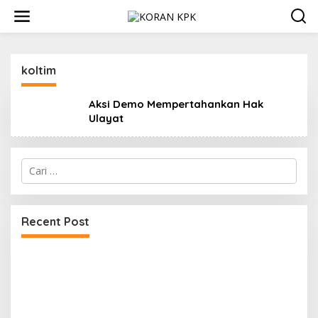
Lewati
ke
konten
koltim
Aksi Demo Mempertahankan Hak
Ulayat
Cari
untuk:
Recent Post