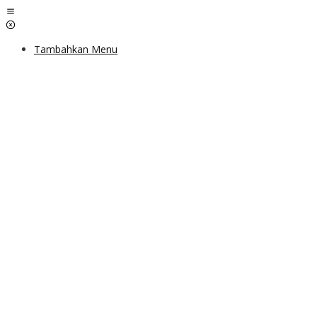
Lewati
ke
konten
Tambahkan Menu