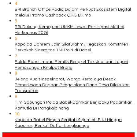
4
BRI Branch Office Radio Dalam Perkuat Ekosistem Digital
melalui Promo Cashback QRIS BRImo
5
BRI Dukung Kemajuan UMKM Lewat Partisipasi Aktif di
Harkopnas 2026
6
Kapolda-Danrem Jalin Silaturahmi, Tegaskan Komitmen
Perkokoh Sinergitas TNI-Polri di Babel
7
Polda Babel Imbau Pemilik Bengkel Tak Jual dan Layani
Pemasangan Knalpot Brong
8
Jelang Audit Inspektorat, Warga Kertajaya Desak
Pemeriksaan Dugaan Pengelolaan Dana Desa Dilakukan
Transparan
9
Tim Gabungan Polda Babel-Damkar Berjibaku Padamkan
Karhutla Di Pangkalpinang
10
Kapolda Babel Pimpin Sertijab Sejumlah PJU Hingga
Kapolres, Berikut Daftar Lengkapnya