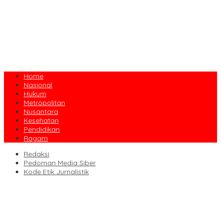
Home
Nasional
Hukum
Metropolitan
Nusantara
Kesehatan
Pendidikan
Ragam
Redaksi
Pedoman Media Siber
Kode Etik Jurnalistik