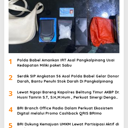
1
Polda Babel Amankan IRT Asal Pangkalpinang Usai
Kedapatan Miliki paket Sabu
2
Serdik SIP Angkatan 56 Asal Polda Babel Gelar Donor
Darah, Bantu Penuhi Stok Darah Di Pangkalpinang
3
Lewat Ngopi Bareng Kapolres Belitung Timur AKBP Dr.
Husni Tamrin S.T, S.H,M.Hum , Perkuat Sinergi Dengan
Awak Media
4
BRI Branch Office Radio Dalam Perkuat Ekosistem
Digital melalui Promo Cashback QRIS BRImo
5
BRI Dukung Kemajuan UMKM Lewat Partisipasi Aktif di