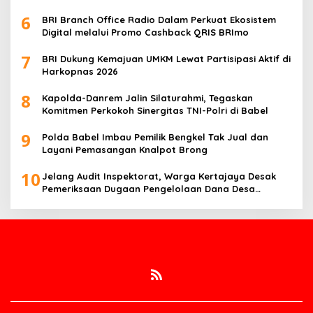
Awak Media
6
BRI Branch Office Radio Dalam Perkuat Ekosistem
Digital melalui Promo Cashback QRIS BRImo
7
BRI Dukung Kemajuan UMKM Lewat Partisipasi Aktif di
Harkopnas 2026
8
Kapolda-Danrem Jalin Silaturahmi, Tegaskan
Komitmen Perkokoh Sinergitas TNI-Polri di Babel
9
Polda Babel Imbau Pemilik Bengkel Tak Jual dan
Layani Pemasangan Knalpot Brong
10
Jelang Audit Inspektorat, Warga Kertajaya Desak
Pemeriksaan Dugaan Pengelolaan Dana Desa
Dilakukan Transparan