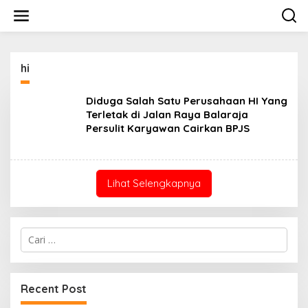
Lewati
ke
konten
hi
Diduga Salah Satu Perusahaan HI Yang
Terletak di Jalan Raya Balaraja
Persulit Karyawan Cairkan BPJS
Lihat Selengkapnya
Cari
untuk:
Recent Post