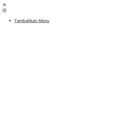
Lewati
ke
konten
Tambahkan Menu