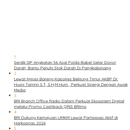
1
Serdik SIP Angkatan 56 Asal Polda Babel Gelar Donor
Darah, Bantu Penuhi Stok Darah Di Pangkalpinang
2
Lewat Ngopi Bareng Kapolres Belitung Timur AKBP Dr.
Husni Tamrin S.T, S.H,M.Hum , Perkuat Sinergi Dengan Awak
Media
3
BRI Branch Office Radio Dalam Perkuat Ekosistem Digital
melalui Promo Cashback QRIS BRImo
4
BRI Dukung Kemajuan UMKM Lewat Partisipasi Aktif di
Harkopnas 2026
5