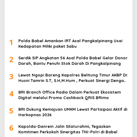
1
Polda Babel Amankan IRT Asal Pangkalpinang Usai
Kedapatan Miliki paket Sabu
2
Serdik SIP Angkatan 56 Asal Polda Babel Gelar Donor
Darah, Bantu Penuhi Stok Darah Di Pangkalpinang
3
Lewat Ngopi Bareng Kapolres Belitung Timur AKBP Dr.
Husni Tamrin S.T, S.H,M.Hum , Perkuat Sinergi Dengan
Awak Media
4
BRI Branch Office Radio Dalam Perkuat Ekosistem
Digital melalui Promo Cashback QRIS BRImo
5
BRI Dukung Kemajuan UMKM Lewat Partisipasi Aktif di
Harkopnas 2026
6
Kapolda-Danrem Jalin Silaturahmi, Tegaskan
Komitmen Perkokoh Sinergitas TNI-Polri di Babel