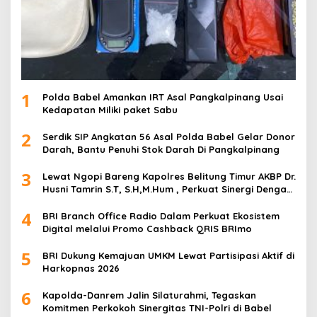
1
Polda Babel Amankan IRT Asal Pangkalpinang Usai
Kedapatan Miliki paket Sabu
2
Serdik SIP Angkatan 56 Asal Polda Babel Gelar Donor
Darah, Bantu Penuhi Stok Darah Di Pangkalpinang
3
Lewat Ngopi Bareng Kapolres Belitung Timur AKBP Dr.
Husni Tamrin S.T, S.H,M.Hum , Perkuat Sinergi Dengan
Awak Media
4
BRI Branch Office Radio Dalam Perkuat Ekosistem
Digital melalui Promo Cashback QRIS BRImo
5
BRI Dukung Kemajuan UMKM Lewat Partisipasi Aktif di
Harkopnas 2026
6
Kapolda-Danrem Jalin Silaturahmi, Tegaskan
Komitmen Perkokoh Sinergitas TNI-Polri di Babel