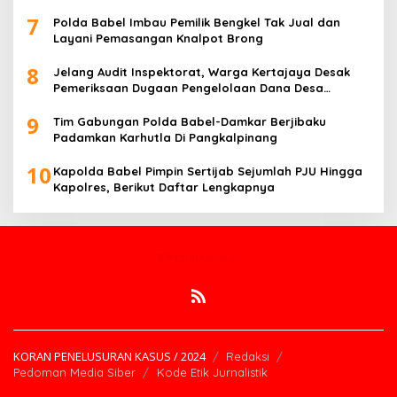
7
Polda Babel Imbau Pemilik Bengkel Tak Jual dan
Layani Pemasangan Knalpot Brong
8
Jelang Audit Inspektorat, Warga Kertajaya Desak
Pemeriksaan Dugaan Pengelolaan Dana Desa
Dilakukan Transparan
9
Tim Gabungan Polda Babel-Damkar Berjibaku
Padamkan Karhutla Di Pangkalpinang
10
Kapolda Babel Pimpin Sertijab Sejumlah PJU Hingga
Kapolres, Berikut Daftar Lengkapnya
KORAN PENELUSURAN KASUS / 2024
Redaksi
Pedoman Media Siber
Kode Etik Jurnalistik