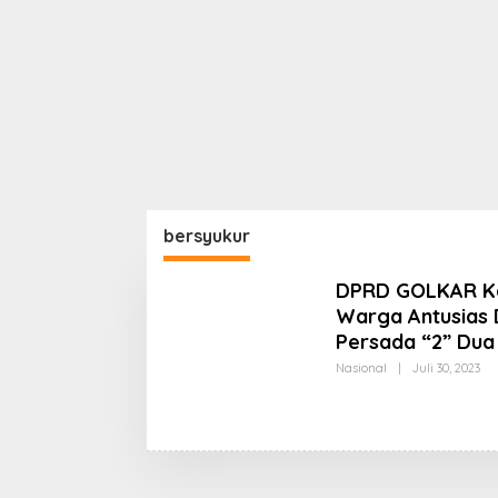
bersyukur
DPRD GOLKAR Ka
Warga Antusias 
Persada “2” Dua 
Ol
Nasional
|
Juli 30, 2023
Ko
KP