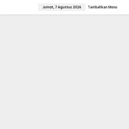
Lewati
ke
Tambahkan Menu
Jumat, 7 Agustus 2026
konten