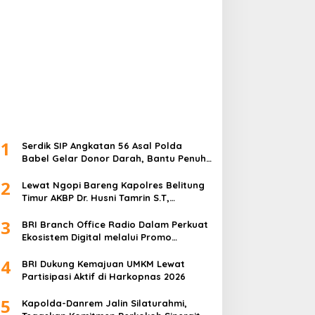
1
Serdik SIP Angkatan 56 Asal Polda
Babel Gelar Donor Darah, Bantu Penuhi
Stok Darah Di Pangkalpinang
2
Lewat Ngopi Bareng Kapolres Belitung
Timur AKBP Dr. Husni Tamrin S.T,
S.H,M.Hum , Perkuat Sinergi Dengan
3
Awak Media
BRI Branch Office Radio Dalam Perkuat
Ekosistem Digital melalui Promo
Cashback QRIS BRImo
4
BRI Dukung Kemajuan UMKM Lewat
Partisipasi Aktif di Harkopnas 2026
5
Kapolda-Danrem Jalin Silaturahmi,