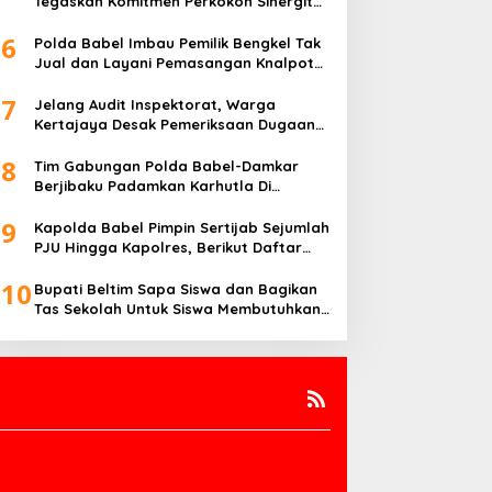
Tegaskan Komitmen Perkokoh Sinergitas
TNI-Polri di Babel
6
Polda Babel Imbau Pemilik Bengkel Tak
Jual dan Layani Pemasangan Knalpot
Brong
7
Jelang Audit Inspektorat, Warga
Kertajaya Desak Pemeriksaan Dugaan
Pengelolaan Dana Desa Dilakukan
8
Transparan
Tim Gabungan Polda Babel-Damkar
Berjibaku Padamkan Karhutla Di
Pangkalpinang
9
Kapolda Babel Pimpin Sertijab Sejumlah
PJU Hingga Kapolres, Berikut Daftar
Lengkapnya
10
Bupati Beltim Sapa Siswa dan Bagikan
Tas Sekolah Untuk Siswa Membutuhkan,
Di Hari Pertama Sekolah