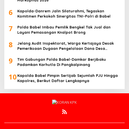
Harkopnas 2026
6
Kapolda-Danrem Jalin Silaturahmi, Tegaskan
Komitmen Perkokoh Sinergitas TNI-Polri di Babel
7
Polda Babel Imbau Pemilik Bengkel Tak Jual dan
Layani Pemasangan Knalpot Brong
8
Jelang Audit Inspektorat, Warga Kertajaya Desak
Pemeriksaan Dugaan Pengelolaan Dana Desa
Dilakukan Transparan
9
Tim Gabungan Polda Babel-Damkar Berjibaku
Padamkan Karhutla Di Pangkalpinang
10
Kapolda Babel Pimpin Sertijab Sejumlah PJU Hingga
Kapolres, Berikut Daftar Lengkapnya