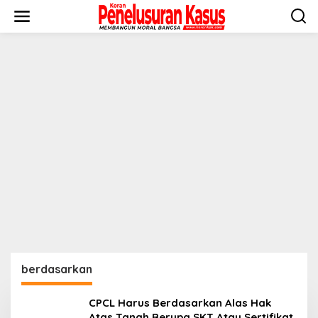
Lewati
ke
konten
berdasarkan
CPCL Harus Berdasarkan Alas Hak
Atas Tanah Berupa SKT Atau Sertifikat