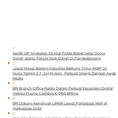
1
Serdik SIP Angkatan 56 Asal Polda Babel Gelar Donor
Darah, Bantu Penuhi Stok Darah Di Pangkalpinang
2
Lewat Ngopi Bareng Kapolres Belitung Timur AKBP Dr.
Husni Tamrin S.T, S.H,M.Hum , Perkuat Sinergi Dengan Awak
Media
3
BRI Branch Office Radio Dalam Perkuat Ekosistem Digital
melalui Promo Cashback QRIS BRImo
4
BRI Dukung Kemajuan UMKM Lewat Partisipasi Aktif di
Harkopnas 2026
5