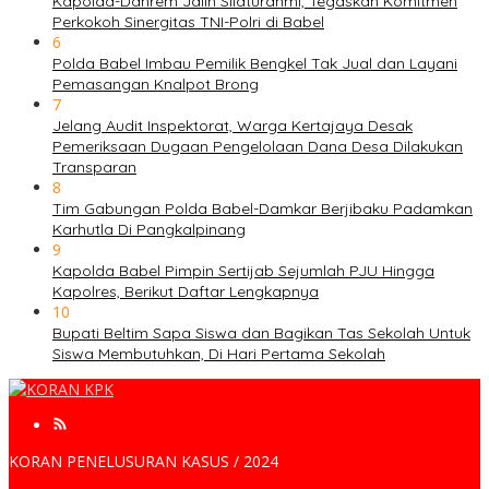
Kapolda-Danrem Jalin Silaturahmi, Tegaskan Komitmen
Perkokoh Sinergitas TNI-Polri di Babel
6
Polda Babel Imbau Pemilik Bengkel Tak Jual dan Layani
Pemasangan Knalpot Brong
7
Jelang Audit Inspektorat, Warga Kertajaya Desak
Pemeriksaan Dugaan Pengelolaan Dana Desa Dilakukan
Transparan
8
Tim Gabungan Polda Babel-Damkar Berjibaku Padamkan
Karhutla Di Pangkalpinang
9
Kapolda Babel Pimpin Sertijab Sejumlah PJU Hingga
Kapolres, Berikut Daftar Lengkapnya
10
Bupati Beltim Sapa Siswa dan Bagikan Tas Sekolah Untuk
Siswa Membutuhkan, Di Hari Pertama Sekolah
KORAN PENELUSURAN KASUS / 2024