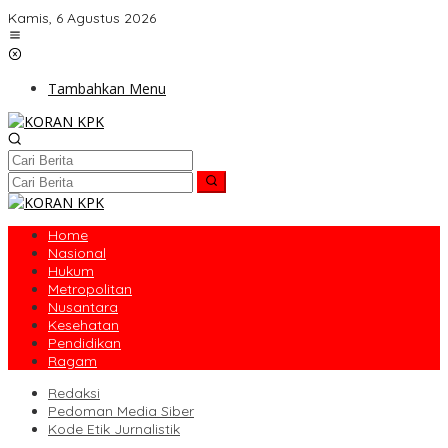
Lewati
Kamis, 6 Agustus 2026
ke
konten
Tambahkan Menu
Home
Nasional
Hukum
Metropolitan
Nusantara
Kesehatan
Pendidikan
Ragam
Redaksi
Pedoman Media Siber
Kode Etik Jurnalistik