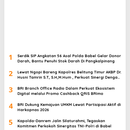
1
Serdik SIP Angkatan 56 Asal Polda Babel Gelar Donor
Darah, Bantu Penuhi Stok Darah Di Pangkalpinang
2
Lewat Ngopi Bareng Kapolres Belitung Timur AKBP Dr.
Husni Tamrin S.T, S.H,M.Hum , Perkuat Sinergi Dengan
Awak Media
3
BRI Branch Office Radio Dalam Perkuat Ekosistem
Digital melalui Promo Cashback QRIS BRImo
4
BRI Dukung Kemajuan UMKM Lewat Partisipasi Aktif di
Harkopnas 2026
5
Kapolda-Danrem Jalin Silaturahmi, Tegaskan
Komitmen Perkokoh Sinergitas TNI-Polri di Babel