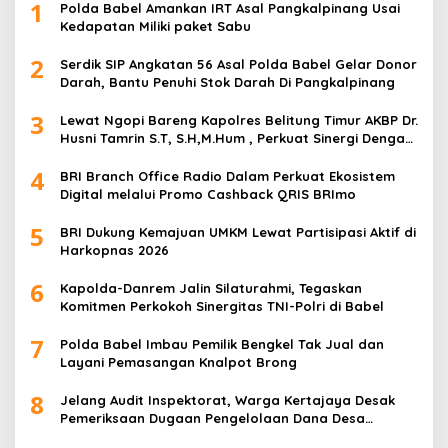
1
Polda Babel Amankan IRT Asal Pangkalpinang Usai
Kedapatan Miliki paket Sabu
2
Serdik SIP Angkatan 56 Asal Polda Babel Gelar Donor
Darah, Bantu Penuhi Stok Darah Di Pangkalpinang
3
Lewat Ngopi Bareng Kapolres Belitung Timur AKBP Dr.
Husni Tamrin S.T, S.H,M.Hum , Perkuat Sinergi Dengan
Awak Media
4
BRI Branch Office Radio Dalam Perkuat Ekosistem
Digital melalui Promo Cashback QRIS BRImo
5
BRI Dukung Kemajuan UMKM Lewat Partisipasi Aktif di
Harkopnas 2026
6
Kapolda-Danrem Jalin Silaturahmi, Tegaskan
Komitmen Perkokoh Sinergitas TNI-Polri di Babel
7
Polda Babel Imbau Pemilik Bengkel Tak Jual dan
Layani Pemasangan Knalpot Brong
8
Jelang Audit Inspektorat, Warga Kertajaya Desak
Pemeriksaan Dugaan Pengelolaan Dana Desa
Dilakukan Transparan