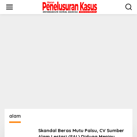
Lewati
ke
konten
alam
Skandal Beras Mutu Palsu, CV Sumber
Alam Lestari (SAL) Diduga Menipu