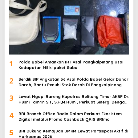
1
Polda Babel Amankan IRT Asal Pangkalpinang Usai
Kedapatan Miliki paket Sabu
2
Serdik SIP Angkatan 56 Asal Polda Babel Gelar Donor
Darah, Bantu Penuhi Stok Darah Di Pangkalpinang
3
Lewat Ngopi Bareng Kapolres Belitung Timur AKBP Dr.
Husni Tamrin S.T, S.H,M.Hum , Perkuat Sinergi Dengan
Awak Media
4
BRI Branch Office Radio Dalam Perkuat Ekosistem
Digital melalui Promo Cashback QRIS BRImo
5
BRI Dukung Kemajuan UMKM Lewat Partisipasi Aktif di
Harkopnas 2026