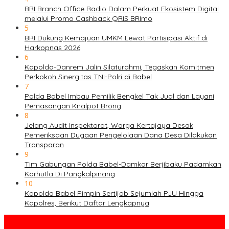
BRI Branch Office Radio Dalam Perkuat Ekosistem Digital
melalui Promo Cashback QRIS BRImo
5
BRI Dukung Kemajuan UMKM Lewat Partisipasi Aktif di
Harkopnas 2026
6
Kapolda-Danrem Jalin Silaturahmi, Tegaskan Komitmen
Perkokoh Sinergitas TNI-Polri di Babel
7
Polda Babel Imbau Pemilik Bengkel Tak Jual dan Layani
Pemasangan Knalpot Brong
8
Jelang Audit Inspektorat, Warga Kertajaya Desak
Pemeriksaan Dugaan Pengelolaan Dana Desa Dilakukan
Transparan
9
Tim Gabungan Polda Babel-Damkar Berjibaku Padamkan
Karhutla Di Pangkalpinang
10
Kapolda Babel Pimpin Sertijab Sejumlah PJU Hingga
Kapolres, Berikut Daftar Lengkapnya