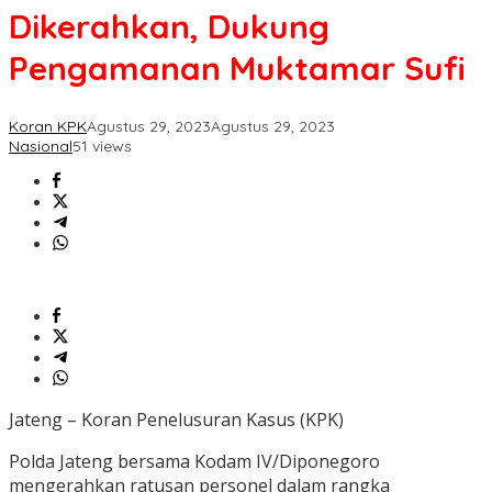
Dukung
Dikerahkan, Dukung
Pengamanan
Muktamar
Pengamanan Muktamar Sufi
Sufi
Koran KPK
Agustus 29, 2023
Agustus 29, 2023
Nasional
51 views
Jateng – Koran Penelusuran Kasus (KPK)
Polda Jateng bersama Kodam IV/Diponegoro
mengerahkan ratusan personel dalam rangka