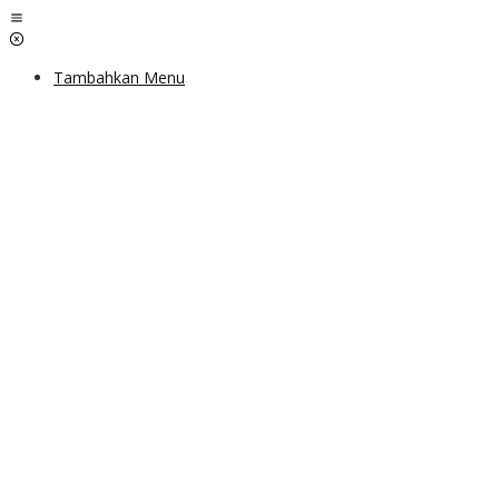
Lewati
ke
konten
Tambahkan Menu