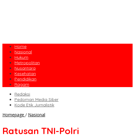
Home
Nasional
Hukum
Metropolitan
Nusantara
Kesehatan
Pendidikan
Ragam
Redaksi
Pedoman Media Siber
Kode Etik Jurnalistik
Ratusan
Homepage
/
Nasional
TNI-
Polri
Ratusan TNI-Polri
Dikerahkan,