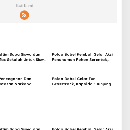
Ikuti Kami
eltim Sapa Siswa dan
Polda Babel Kembali Gelar Aksi
Tas Sekolah Untuk Siswa
Penanaman Pohon Serentak,
kan, Di Hari Pertama
Komitmen Dukung Pelestarian
Alam
 Pencegahan Dan
Polda Babel Gelar Fun
ntasan Narkoba
Grasstrack, Kapolda : Junjung
n Belitung Timur
Sportivitas dan Semangat Raih
Bentuk BNN
Prestasi
eltim Sapa Siswa dan
Polda Babel Kembali Gelar Aksi