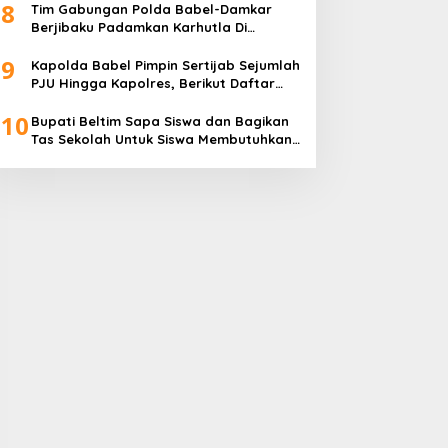
8
Transparan
Tim Gabungan Polda Babel-Damkar
Berjibaku Padamkan Karhutla Di
Pangkalpinang
9
Kapolda Babel Pimpin Sertijab Sejumlah
PJU Hingga Kapolres, Berikut Daftar
Lengkapnya
10
Bupati Beltim Sapa Siswa dan Bagikan
Tas Sekolah Untuk Siswa Membutuhkan,
Di Hari Pertama Sekolah