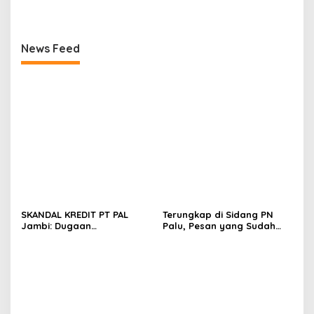
Kriminalisasi Pers!
Pemkot Tangsel Segel
Bangunan Ilegal
News Feed
SKANDAL KREDIT PT PAL
Terungkap di Sidang PN
Jambi: Dugaan
Palu, Pesan yang Sudah
Penguasaan Ilegal Pabrik
Dikirim Bisa Jadi Alat Bukti
oleh PT MMJ dan
Elektronik
Permufakatan Jahat
Terungkap di Persidangan