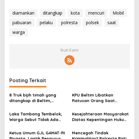
diamankan
ditangkap
kota
mencuri
Mobil
pabuaran
pelaku
polresta
polsek
saat
warga
Ikuti Kami
Posting Terkait
8 Truk bijih timah yang
KPU Beltim Libatkan
ditangkap di Beltim,
Ratusan Orang Saat
Tamparan keras bagi
Simulasi
Beltim
Laka Tambang Tembelok;
Kesejahteraan Masyarakat
Warga Sebut Tidak Ada
Diatas Kepentingan Hukum:
Hubungannya Dengan
Suara Warga Tembelok-
Legalitas
Keranggan
Ketua Umum GJL GAMAT-RI
Mencegah Tindak
Riyanta, Lantik Pengurus
Kriminalitas!! Polresta Pati