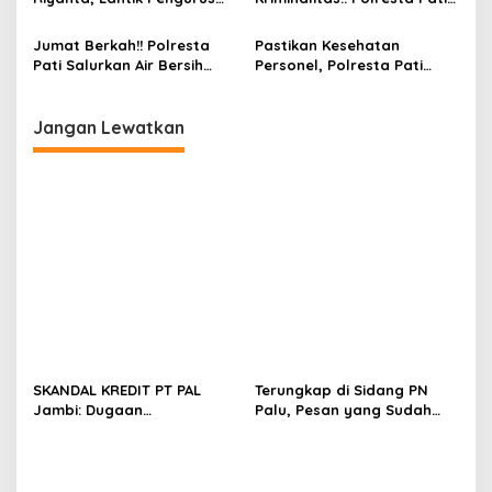
GJL 16 Kecamatan se-kota
Gelar Patroli Skala Besar
Semarang
Jumat Berkah!! Polresta
Pastikan Kesehatan
Pati Salurkan Air Bersih
Personel, Polresta Pati
Untuk Warga di Jakenan
Gelar Yankesling
Jangan Lewatkan
SKANDAL KREDIT PT PAL
Terungkap di Sidang PN
Jambi: Dugaan
Palu, Pesan yang Sudah
Penguasaan Ilegal Pabrik
Dikirim Bisa Jadi Alat Bukti
oleh PT MMJ dan
Elektronik
Permufakatan Jahat
Terungkap di Persidangan