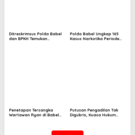
Ditreskrimsus Polda Babel
Polda Babel Ungkap 165
dan BPKH Temukan
Kasus Narkotika Periode
Aktivitas Tambang Ilegal Di
Triwulan I 2026, Sabu
Kawasan Hutan Produksi
Hingga Ganja Dimusnahkan
Penetapan Tersangka
Putusan Pengadilan Tak
Wartawan Ryan di Babel
Digubris, Kuasa Hukum
Cacat Prosedur, Hentikan
Herman Darman Desak
Kriminalisasi Pers!
Pemkot Tangsel Segel
Bangunan Ilegal