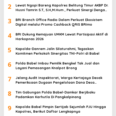
2
Lewat Ngopi Bareng Kapolres Belitung Timur AKBP Dr.
Husni Tamrin S.T, S.H,M.Hum , Perkuat Sinergi Dengan
Awak Media
3
BRI Branch Office Radio Dalam Perkuat Ekosistem
Digital melalui Promo Cashback QRIS BRImo
4
BRI Dukung Kemajuan UMKM Lewat Partisipasi Aktif di
Harkopnas 2026
5
Kapolda-Danrem Jalin Silaturahmi, Tegaskan
Komitmen Perkokoh Sinergitas TNI-Polri di Babel
6
Polda Babel Imbau Pemilik Bengkel Tak Jual dan
Layani Pemasangan Knalpot Brong
7
Jelang Audit Inspektorat, Warga Kertajaya Desak
Pemeriksaan Dugaan Pengelolaan Dana Desa
Dilakukan Transparan
8
Tim Gabungan Polda Babel-Damkar Berjibaku
Padamkan Karhutla Di Pangkalpinang
9
Kapolda Babel Pimpin Sertijab Sejumlah PJU Hingga
Kapolres, Berikut Daftar Lengkapnya