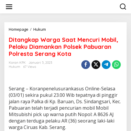
Lewati
ke
konten
Ditangkap
Homepage
/
Hukum
Warga
Ditangkap Warga Saat Mencuri Mobil,
Saat
Mencuri
Pelaku Diamankan Polsek Pabuaran
Mobil,
Polresta Serang Kota
Pelaku
Diamankan
Koran KPK
Januari 5, 2023
Polsek
Hukum
67 Views
Pabuaran
Polresta
Serang
Kota
Serang – Koranpenelusurankasus Online-Selasa
(03/01) sekira pukul 23.00 Wib tepatnya di pinggir
jalan raya Palka di Kp. Baruan, Ds. Sindangsari, Kec.
Pabuaran telah terjadi pencurian mobil Mobil
Mitsubishi pick up warna putih Nopol: A 8626 AJ
dengan terduga pelaku AR (36) seorang laki-laki
warga Ciruas Kab. Serang.