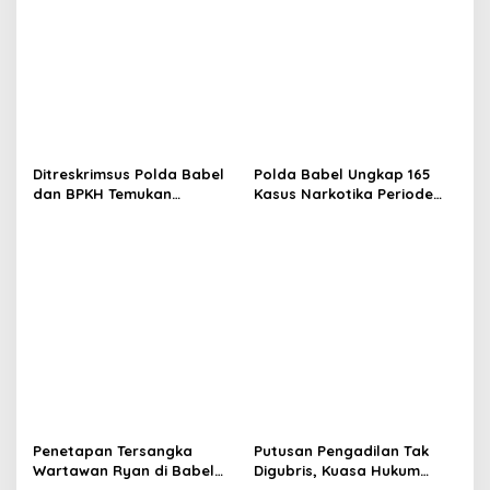
Ditreskrimsus Polda Babel
Polda Babel Ungkap 165
dan BPKH Temukan
Kasus Narkotika Periode
Aktivitas Tambang Ilegal Di
Triwulan I 2026, Sabu
Kawasan Hutan Produksi
Hingga Ganja Dimusnahkan
Penetapan Tersangka
Putusan Pengadilan Tak
Wartawan Ryan di Babel
Digubris, Kuasa Hukum
Cacat Prosedur, Hentikan
Herman Darman Desak