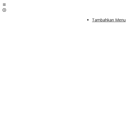
Lewati
ke
konten
Tambahkan Menu