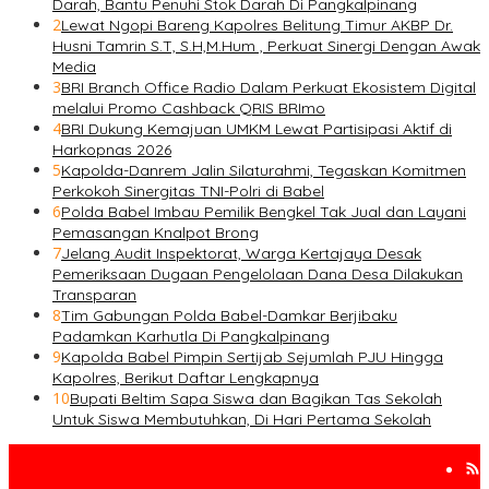
Darah, Bantu Penuhi Stok Darah Di Pangkalpinang
2
Lewat Ngopi Bareng Kapolres Belitung Timur AKBP Dr.
Husni Tamrin S.T, S.H,M.Hum , Perkuat Sinergi Dengan Awak
Media
3
BRI Branch Office Radio Dalam Perkuat Ekosistem Digital
melalui Promo Cashback QRIS BRImo
4
BRI Dukung Kemajuan UMKM Lewat Partisipasi Aktif di
Harkopnas 2026
5
Kapolda-Danrem Jalin Silaturahmi, Tegaskan Komitmen
Perkokoh Sinergitas TNI-Polri di Babel
6
Polda Babel Imbau Pemilik Bengkel Tak Jual dan Layani
Pemasangan Knalpot Brong
7
Jelang Audit Inspektorat, Warga Kertajaya Desak
Pemeriksaan Dugaan Pengelolaan Dana Desa Dilakukan
Transparan
8
Tim Gabungan Polda Babel-Damkar Berjibaku
Padamkan Karhutla Di Pangkalpinang
9
Kapolda Babel Pimpin Sertijab Sejumlah PJU Hingga
Kapolres, Berikut Daftar Lengkapnya
10
Bupati Beltim Sapa Siswa dan Bagikan Tas Sekolah
Untuk Siswa Membutuhkan, Di Hari Pertama Sekolah