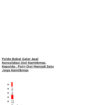
Polda Babel Gelar Apel
Konsolidasi Ojol Kamtibmas,
Kapolda : Polri-Ojol Menjadi Satu
Jaga Kamtibmas
1
2
3
…
11