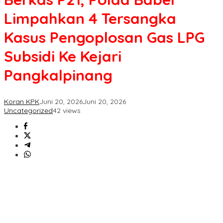
Limpahkan
Limpahkan 4 Tersangka
4
Tersangka
Kasus Pengoplosan Gas LPG
Kasus
Pengoplosan
Subsidi Ke Kejari
Gas
LPG
Pangkalpinang
Subsidi
Ke
Kejari
Pangkalpinang
Koran KPK
Juni 20, 2026
Juni 20, 2026
Uncategorized
42 views