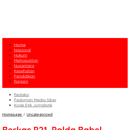
Home
Nasional
Hukum
Metropolitan
Nusantara
Kesehatan
Pendidikan
Ragam
Redaksi
Pedoman Media Siber
Kode Etik Jurnalistik
Berkas
Homepage
/
Uncategorized
P21,
Polda
Berkas P21, Polda Babel
Babel