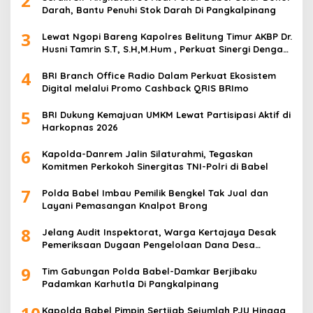
2
Darah, Bantu Penuhi Stok Darah Di Pangkalpinang
3
Lewat Ngopi Bareng Kapolres Belitung Timur AKBP Dr.
Husni Tamrin S.T, S.H,M.Hum , Perkuat Sinergi Dengan
Awak Media
4
BRI Branch Office Radio Dalam Perkuat Ekosistem
Digital melalui Promo Cashback QRIS BRImo
5
BRI Dukung Kemajuan UMKM Lewat Partisipasi Aktif di
Harkopnas 2026
6
Kapolda-Danrem Jalin Silaturahmi, Tegaskan
Komitmen Perkokoh Sinergitas TNI-Polri di Babel
7
Polda Babel Imbau Pemilik Bengkel Tak Jual dan
Layani Pemasangan Knalpot Brong
8
Jelang Audit Inspektorat, Warga Kertajaya Desak
Pemeriksaan Dugaan Pengelolaan Dana Desa
Dilakukan Transparan
9
Tim Gabungan Polda Babel-Damkar Berjibaku
Padamkan Karhutla Di Pangkalpinang
Kapolda Babel Pimpin Sertijab Sejumlah PJU Hingga