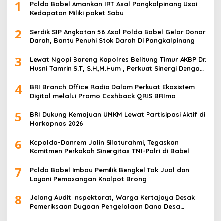
1
Polda Babel Amankan IRT Asal Pangkalpinang Usai
Kedapatan Miliki paket Sabu
2
Serdik SIP Angkatan 56 Asal Polda Babel Gelar Donor
Darah, Bantu Penuhi Stok Darah Di Pangkalpinang
3
Lewat Ngopi Bareng Kapolres Belitung Timur AKBP Dr.
Husni Tamrin S.T, S.H,M.Hum , Perkuat Sinergi Dengan
Awak Media
4
BRI Branch Office Radio Dalam Perkuat Ekosistem
Digital melalui Promo Cashback QRIS BRImo
5
BRI Dukung Kemajuan UMKM Lewat Partisipasi Aktif di
Harkopnas 2026
6
Kapolda-Danrem Jalin Silaturahmi, Tegaskan
Komitmen Perkokoh Sinergitas TNI-Polri di Babel
7
Polda Babel Imbau Pemilik Bengkel Tak Jual dan
Layani Pemasangan Knalpot Brong
8
Jelang Audit Inspektorat, Warga Kertajaya Desak
Pemeriksaan Dugaan Pengelolaan Dana Desa
Dilakukan Transparan