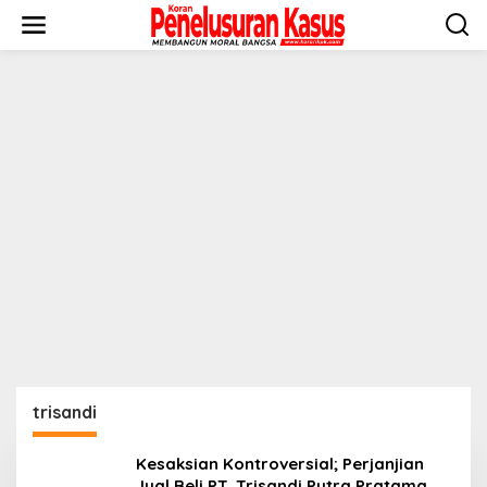
Lewati
ke
konten
trisandi
Kesaksian Kontroversial; Perjanjian
Jual Beli PT. Trisandi Putra Pratama