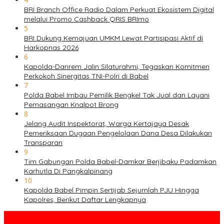
BRI Branch Office Radio Dalam Perkuat Ekosistem Digital
melalui Promo Cashback QRIS BRImo
5
BRI Dukung Kemajuan UMKM Lewat Partisipasi Aktif di
Harkopnas 2026
6
Kapolda-Danrem Jalin Silaturahmi, Tegaskan Komitmen
Perkokoh Sinergitas TNI-Polri di Babel
7
Polda Babel Imbau Pemilik Bengkel Tak Jual dan Layani
Pemasangan Knalpot Brong
8
Jelang Audit Inspektorat, Warga Kertajaya Desak
Pemeriksaan Dugaan Pengelolaan Dana Desa Dilakukan
Transparan
9
Tim Gabungan Polda Babel-Damkar Berjibaku Padamkan
Karhutla Di Pangkalpinang
10
Kapolda Babel Pimpin Sertijab Sejumlah PJU Hingga
Kapolres, Berikut Daftar Lengkapnya