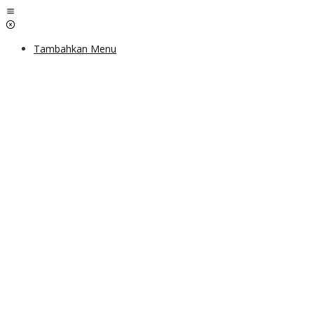
Lewati
ke
konten
Tambahkan Menu