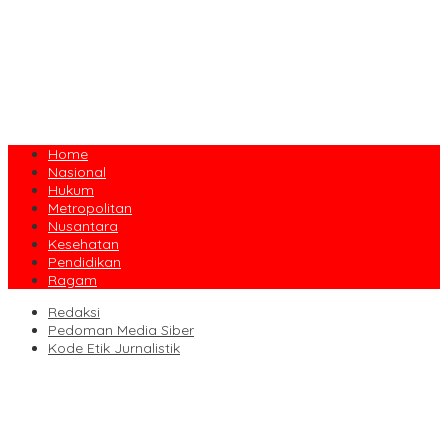
Home
Nasional
Hukum
Metropolitan
Nusantara
Kesehatan
Pendidikan
Ragam
Redaksi
Pedoman Media Siber
Kode Etik Jurnalistik